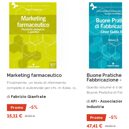
Marketing farmaceutico
Buone Pratiche di
Fabbricazione - V
Finalmente, un testo di riferimento
Questo volume è il decim
completo e autorevole per chi, in Italia, si
Buone Pratiche di Fabbri
occupa di mercato del farmaco – un
di
Fabrizio Gianfrate
che persegue lo scopo di 
settore con peculiarità normative e
di
AFI - Associazione 
rigoroso e aggiornato str
strutturali tali da rendere impossibile la
Industria
-5%
Promo
aggiornamento professiona
trasposizione acritica delle classiche
operatori dell’industria 
tecniche di marketing.
15,11 €
15,90 €
-5%
Promo
settori affini (parafarmace
cosmetico).
47,41 €
49,90 €