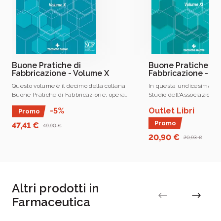
Buone Pratiche di
Buone Pratiche di
Fabbricazione - Volume X
Fabbricazione - Vol
Questo volume è il decimo della collana
In questa undicesima edi
Buone Pratiche di Fabbricazione, opera
Studio dell'Associazione
che persegue lo scopo di fornire un
Industria trattano come 
Outlet Libri
-5%
Promo
rigoroso e aggiornato strumento di
i temi più attuali nella c
aggiornamento professionale per tutti .
realizzazione dei medicin
Promo
47,41 €
49,90 €
20,90 €
20,93 €
Altri prodotti in
Farmaceutica