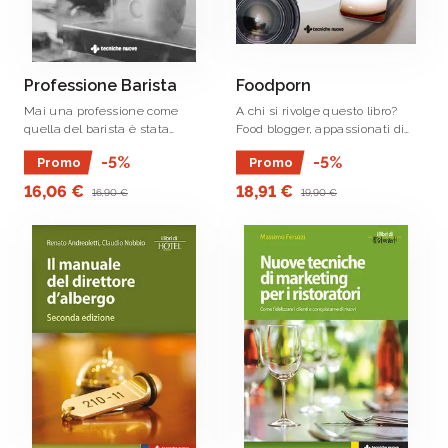
Professione Barista
Foodporn
Mai una professione come
A chi si rivolge questo libro?
quella del barista è stata
Food blogger, appassionati di
inflazionata come in
foodporn e della fotografia, chef,
-5%
-5%
Promo
Promo
quest’ultimo periodo storico.
gestori di ristoranti o proprietari
di attività artigianali che
16,06 €
18,91 €
16,90 €
19,90 €
abbiano a che fare con il cibo e
la .