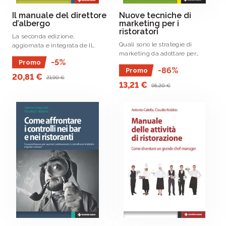
Il manuale del direttore
Nuove tecniche di
d’albergo
marketing per i
ristoratori
La seconda edizione,
Quali sono le strategie di
aggiornata e integrata de Il
marketing da adottare per
manuale del direttore d’albergo
-5%
Promo
avere successo nel campo della
è un utile strumento per
-86%
Promo
ristorazione? Qual è il percorso
comprendere la complessità di
20,81 €
21,90 €
ideale da seguire, non solo per
questa figura centrale nel
13,21 €
95,20 €
fidelizzare i clienti, ma
settore dell’ospitalità.
soprattutto per .