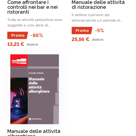
Come affrontare i
Manuale delle attività
controlli nei bar e nei
di ristorazione
ristoranti
Il settore culinario sta
Tutte le attività produttive sono
attraversando un periodo di
soggette a una serie di
grande esposizione mediatica e
-5%
Promo
molteplici normative ciascuna
questo significa fare da volano
-86%
Promo
delle quali, per la propria
per le professioni che sono
25,56 €
26,90 €
materia di riferimento, è rivolta
collegate a questo ambito.
13,21 €
95,20 €
alla tutela della collettività.
Manuale delle attività