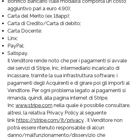
Bonifico Bancario (tale modalità comporta un costo
aggiuntivo pari a euro 4,90);
Carta del Merito (ex 18app);
Carta di Credito/Carta di debito;
Carta Docente;
Linx;
PayPal;
Satispay.
Il Venditore rende noto che per i pagamenti si avvale
dei servizi di Stripe, Inc, intermediario incaricato di
incassare, tramite la sua infrastruttura software, i
pagamenti degli Acquirenti e di girare poi gli importi al
Venditore. Per ogni problema legato ai pagamenti si
rimanda, quindi, alla pagina internet di Stripe,
Inc
www.stripe.com
nella quale è possibile consultare,
altresì, la relativa Privacy Policy al seguente
link
https://stripe.com/it/privacy
. Il Venditore non
potrà essere ritenuto responsabile di alcun
danno/malfunzionamento/disservizio che