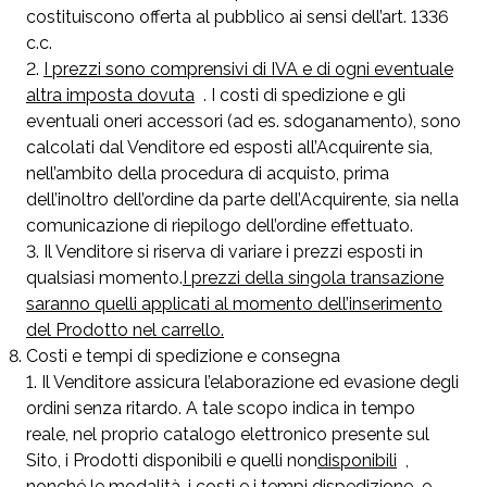
costituiscono offerta al pubblico ai sensi dell’art. 1336
c.c.
I prezzi sono comprensivi di IVA e di ogni eventuale
altra imposta dovuta
. I costi di spedizione e gli
eventuali oneri accessori (ad es. sdoganamento), sono
calcolati dal Venditore ed esposti all’Acquirente sia,
nell’ambito della procedura di acquisto, prima
dell’inoltro dell’ordine da parte dell’Acquirente, sia nella
comunicazione di riepilogo dell’ordine effettuato.
Il Venditore si riserva di variare i prezzi esposti in
qualsiasi momento.
I prezzi della singola transazione
saranno quelli applicati al momento dell’inserimento
del Prodotto nel carrello.
Costi e tempi di spedizione e consegna
Il Venditore assicura l’elaborazione ed evasione degli
ordini senza ritardo. A tale scopo indica in tempo
reale, nel proprio catalogo elettronico presente sul
Sito, i Prodotti disponibili e quelli non
disponibili
,
nonché le modalità, i costi e i tempi di
spedizione
e