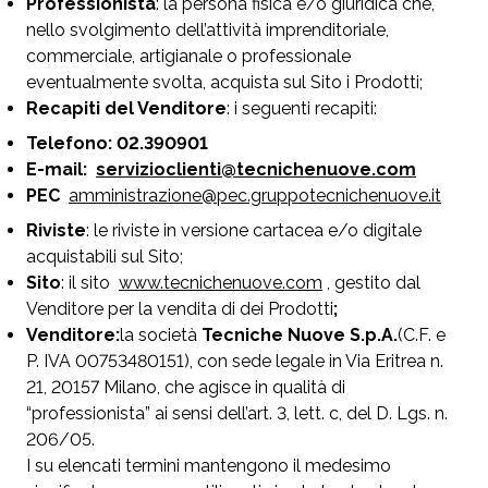
Professionista
: la persona fisica e/o giuridica che,
nello svolgimento dell’attività imprenditoriale,
commerciale, artigianale o professionale
eventualmente svolta, acquista sul Sito i Prodotti;
Recapiti del Venditore
: i seguenti recapiti:
Telefono: 02.390901
E-mail:
servizioclienti@tecnichenuove.com
PEC
amministrazione@pec.gruppotecnichenuove.it
Riviste
: le riviste in versione cartacea e/o digitale
acquistabili sul Sito;
Sito
: il sito
www.tecnichenuove.com
, gestito dal
Venditore per la vendita di dei Prodotti
;
Venditore:
la società
Tecniche Nuove S.p.A.
(C.F. e
P. IVA 00753480151), con sede legale in Via Eritrea n.
21, 20157 Milano, che agisce in qualità di
“professionista” ai sensi dell’art. 3, lett. c, del D. Lgs. n.
206/05.
I su elencati termini mantengono il medesimo