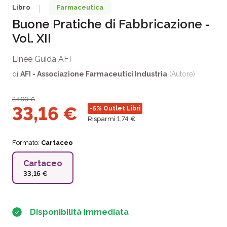
Libro
Farmaceutica
|
Buone Pratiche di Fabbricazione -
Vol. XII
Linee Guida AFI
di
AFI - Associazione Farmaceutici Industria
(Autore)
34,90
€
33,16
€
-5%
Outlet Libri
Risparmi 1,74 €
Formato:
Cartaceo
Cartaceo
33,16 €
Disponibilità immediata