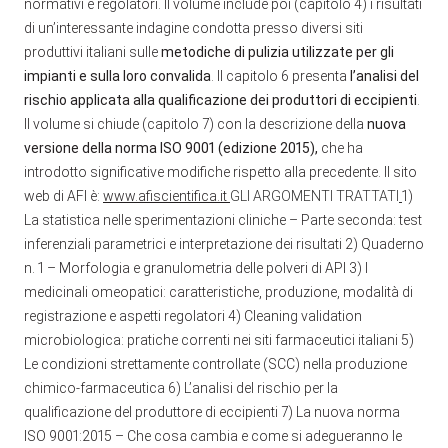
normativi e regolatori. Il volume include poi (capitolo 4) i risultati
di un’interessante indagine condotta presso diversi siti
produttivi italiani sulle
metodiche di pulizia utilizzate per gli
impianti e sulla loro convalida
. Il capitolo 6 presenta
l’analisi del
rischio applicata alla qualificazione dei produttori di eccipienti
.
Il volume si chiude (capitolo 7) con la descrizione della
nuova
versione della norma ISO 9001
(edizione 2015),
che ha
introdotto significative modifiche rispetto alla precedente. Il sito
web di AFI è:
www.afiscientifica.it
GLI ARGOMENTI TRATTATI
1)
La statistica nelle sperimentazioni cliniche – Parte seconda: test
inferenziali parametrici e interpretazione dei risultati 2) Quaderno
n. 1 – Morfologia e granulometria delle polveri di API 3) I
medicinali omeopatici: caratteristiche, produzione, modalità di
registrazione e aspetti regolatori 4) Cleaning validation
microbiologica: pratiche correnti nei siti farmaceutici italiani 5)
Le condizioni strettamente controllate (SCC) nella produzione
chimico-farmaceutica 6) L’analisi del rischio per la
qualificazione del produttore di eccipienti 7) La nuova norma
ISO 9001:2015 – Che cosa cambia e come si adegueranno le