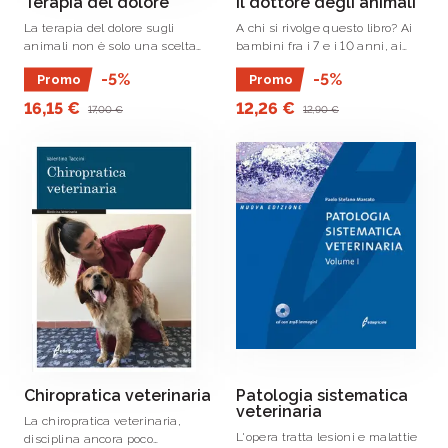
Terapia del dolore
Il dottore degli animali
La terapia del dolore sugli
A chi si rivolge questo libro? Ai
animali non è solo una scelta
bambini fra i 7 e i 10 anni, ai
etica ma una necessità
genitori, a educatori e
-5%
-5%
Promo
Promo
terapeutica nei soggetti in cui
insegnanti.
la patologia sia associata al
16,15 €
12,26 €
17,00 €
12,90 €
dolore.
Chiropratica veterinaria
Patologia sistematica
veterinaria
La chiropratica veterinaria,
L'opera tratta lesioni e malattie
disciplina ancora poco