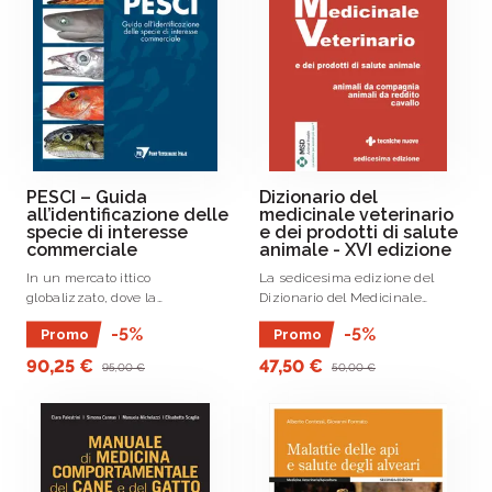
PESCI – Guida
Dizionario del
all’identificazione delle
medicinale veterinario
specie di interesse
e dei prodotti di salute
commerciale
animale - XVI edizione
In un mercato ittico
La sedicesima edizione del
globalizzato, dove la
Dizionario del Medicinale
trasparenza verso il
Veterinario (DMV) è un
-5%
-5%
Promo
Promo
consumatore è diventata un
censimento completo e
obbligo normativo e un
aggiornato di oltre 5.
90,25 €
47,50 €
95,00 €
50,00 €
imperativo etico,
l’identificazione corretta delle
specie rappresenta .