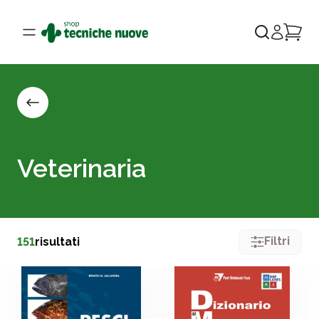
Veterinaria
Filtri
151
risultati