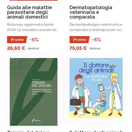
Guida alle malattie
Dermatopatologia
parassitarie degli
veterinaria e
animali domestici
comparata
Ristampa aggiornata Aprile
Dermatopatologia veterinaria e
2024 Le malattie causate da
comparata si distingue per una
parassiti hanno una diffusione
trattazione che verte su lesioni
-5%
-5%
Promo
Promo
cosmopolita; la loro incidenza in
e malattie cutanee di otto
determinate zone piuttosto che
specie di mammiferi domestici
26,60 €
75,05 €
28,00 €
79,00 €
in altre dipende da condizioni
(bovini, ovini, caprini, equini,
ambientali, .
suini, .