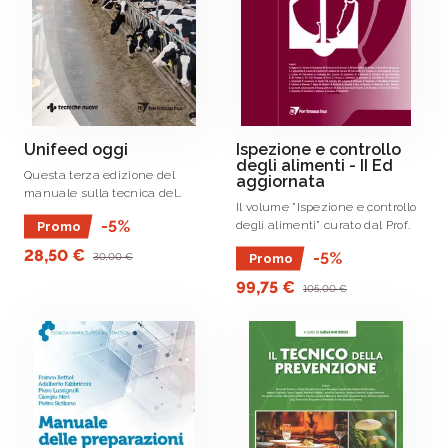
Unifeed oggi
Ispezione e controllo
degli alimenti - II Ed
Questa terza edizione del
aggiornata
manuale sulla tecnica del
Il volume ”Ispezione e controllo
“piatto unico” (unifeed),
-5%
degli alimenti” curato dal Prof.
Promo
pubblicata dieci anni dopo la
precedente, si presenta come
28,50 €
-5%
30,00 €
Promo
un aggiornamento e un
ampliamento concettuale.
99,75 €
105,00 €