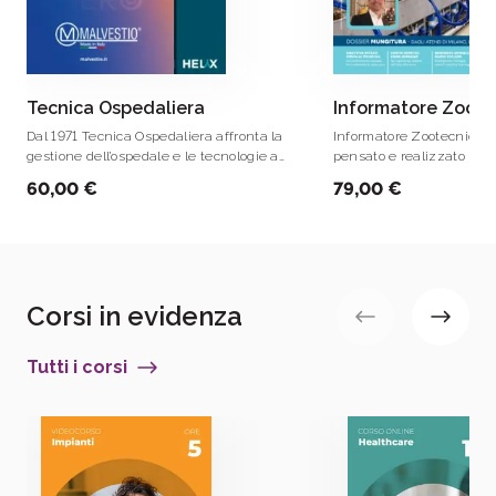
Tecnica Ospedaliera
Informatore Zoote
Dal 1971 Tecnica Ospedaliera affronta la
Informatore Zootecnico è
gestione dell’ospedale e le tecnologie a
pensato e realizzato per 
esso destinate, con l’obiettivo di
esigenze di chi ha trasf
60,00 €
79,00 €
contribuire a informare e aggiornare le
l'allevamento del bovino
figure strategiche del mondo ospedaliero
imprenditoriale fortemen
e, in senso più esteso, del mondo della
sanità in generale.
Corsi in evidenza
Tutti i corsi