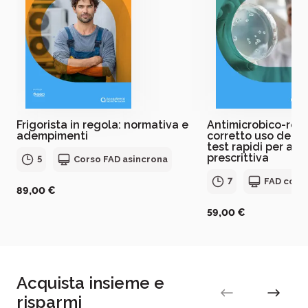
Frigorista in regola: normativa e
Antimicrobico-resi
adempimenti
corretto uso degli 
test rapidi per ap
prescrittiva
5
Corso FAD asincrona
7
FAD con 
89,00 €
59,00 €
Acquista insieme e
risparmi