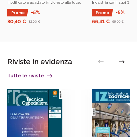
modificato e adattato in vigneto alla luce
Industria con i suoi Grup
di un cambiamento climatico ormai
preparato questa edizio
-5%
-5%
Promo
Promo
incontrovertibile e nell’ottica della
che da anni è il punto di
sostenibilità.
tecnico, scientifico e .
30,40 €
66,41 €
32,00 €
69,90 €
Riviste in evidenza
Tutte le riviste