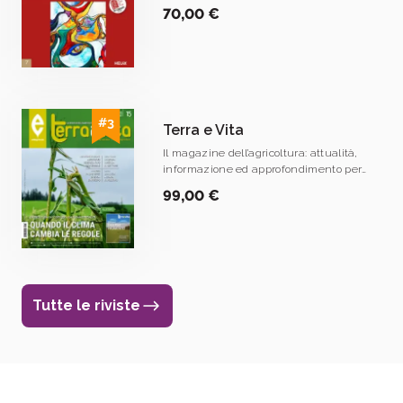
tecnica e specializzata per l’odontoiatra;
70,00 €
la sua tiratura certificata ne assicura
una diffusione capillare.
Terra e Vita
Il magazine dell’agricoltura: attualità,
informazione ed approfondimento per
l’aggiornamento degli agricoltori di oggi e
99,00 €
la formazione di quelli di domani.
Tutte le riviste