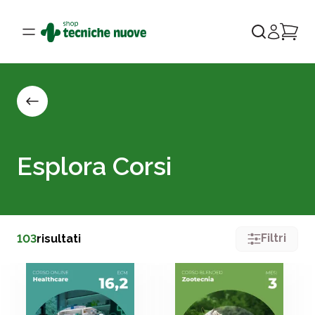
Esplora Corsi
Filtri
103
risultati