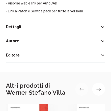
- Risorse web e link per AutoCAD
- Link a Patch e Service pack per tutte le versioni
Dettagli
Autore
Pagine:
580
Isbn:
9788848181433
Editore
Data pubblicazione:
12/06/2026
Estratto file:
Werner Stefano Villa
Scarica
Werner Stefano Villa
, architetto e designer, utilizza e
insegna AutoCAD (in seminari e Workshop mirati) da
Altri prodotti di
oltre vent’anni oltre ad essere esperto di progettazione
Werner Stefano Villa
e prototipazione rapida per il settore dell’industrial
design, nel quale si occupa di consulenza
professionale e di affiancamento progettuale.