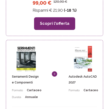
120,90
€
99,00
€
Risparmi €
21,90
(-
18
%)
Scopri l'offerta
Serramenti Design
Autodesk AutoCAD
e Componenti
2027
Formato
Cartaceo
Formato
Cartaceo
Durata
Annuale