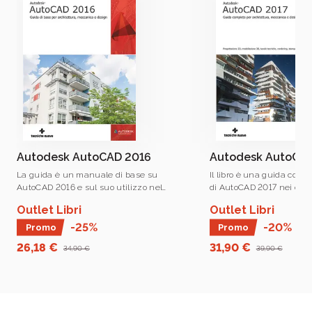
Laureato in Architettura nel 1997, vince il XVIII
Compasso d’Oro - Premio Progetto Giovane ADI 1998,
Il brand Tecniche Nuove da ormai 60 anni
con “Pneuma, la casa dinamica. Unità abitativa
promuove l’innovazione come motore della
trasportabile gonfiabile”.
crescita delle aziende e dei professionisti
italiani
Libero professionista dal 1998, è specializzato in
e di chiunque voglia accrescere le proprie
progettazione architettonica, progettazione d’interni,
conoscenze e competenze
design, space planning, comunicazione grafica e
gestione del workflow lavorativo. Come docente
certificato Autodesk, si occupa, inoltre, di didattica
presso il centro di formazione ufficiale Volcano High e
Autodesk AutoCAD 2016
Autodesk AutoCAD
di consulenza grafica informatizzata. Dal 2003 è
La guida è un manuale di base su
Il libro è una guida compl
AutoCAD 2016 e sul suo utilizzo nel
di AutoCAD 2017 nei cam
docente a contratto presso la Facoltà (ora Scuola)
mondo della progettazione grafica CAD
dell’architettura, del des
del Design del Politecnico di Milano nei corsi di Design
Outlet Libri
Outlet Libri
(Computer Aided Design) per i settori
progettazione meccanica
del Prodotto Industriale e Design degli interni, e negli
dell’architettura, della meccanica e .
-25%
-20%
Promo
Promo
a.a. 2015/2017 docente a contratto presso la libera
26,18 €
31,90 €
34,90 €
39,90 €
Università di Bolzano nel corso di Design e
Fabbricazione digitale.
Dal 2016 è collaboratore esterno presso la Scuola di
Architettura di Urbanistica e Ingegneria delle