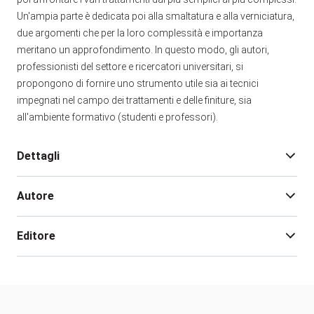
Un'ampia parte è dedicata poi alla smaltatura e alla verniciatura,
due argomenti che per la loro complessità e importanza
meritano un approfondimento. In questo modo, gli autori,
professionisti del settore e ricercatori universitari, si
propongono di fornire uno strumento utile sia ai tecnici
impegnati nel campo dei trattamenti e delle finiture, sia
all'ambiente formativo (studenti e professori).
Dettagli
Autore
Edizione:
1
Pagine:
1548
Editore
Rilegatura:
Brossura
Isbn:
978-88-481-1405-9
AA. VV.
Data pubblicazione:
10/2003