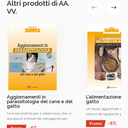
Altri prodotti di AA.
VV.
Il brand Tecniche Nuove da ormai 60 anni
promuove l’innovazione come motore della
crescita delle aziende e dei professionisti
italiani
e di chiunque voglia accrescere le proprie
conoscenze e competenze
Aggiornamenti in
L’alimentazione de
parassitologia del cane e del
gatto
gatto
Un testo aggiornato sull
Uno strumento per il veterinario che si
cane e del gattoche pren
occupa di animali da compagnia per
considerazione l’aliment
-5%
Promo
aggiornare le proprie conoscenze in
commerciale o casalinga,
-5%