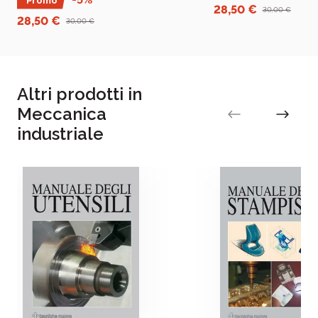
Promo
ambito parassitologico.
pet in situazioni fisiologi
28,50 €
30,00 €
28,50 €
30,00 €
Altri prodotti in
Meccanica
industriale