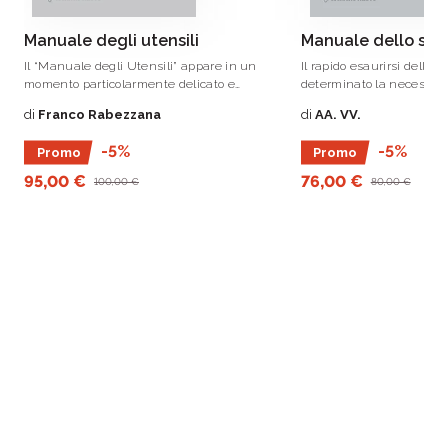
Manuale degli utensili
Manuale dello sta
Il “Manuale degli Utensili” appare in un
Il rapido esaurirsi della 
momento particolarmente delicato e
determinato la necessità
importante per lo sviluppo e il
una seconda nella quale 
di
Franco Rabezzana
di
AA. VV.
potenziamento di tecnologie innovative in
qualche imprecisione – d
Italia, poiché si sta consolidando
inevitabile data la vastit
-5%
-5%
Promo
Promo
finalmente una presa di coscienza
della materia – ma soprat
dell’impatto strategico della ricerca
stessa e la sua trattazio
95,00 €
76,00 €
100,00 €
80,00 €
tecnologica sull’economia.
più aderenti al tipo di tecn
libro è destinato.