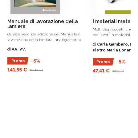
Manuale di lavorazione della
I materiali metallic
lamiera
Molti degli oggetti che c
Questa seconda edizione del Manuale di
realizzati in materiali met
lavorazione della lamiera, analogamente
modo acciai e leghe di al
di
Carla Gambaro, Enri
alla prima, documenta l’evoluzione in atto
di
AA. VV.
Pietro Maria Lonardo
nelle tecnologie di produzione dei laminati
industriali e presenta l’ampia gamma di
-5%
Promo
-5%
Promo
possibilità che ciascuno di essi offre al
tecnico impegnato a trasformare la
141,55 €
47,41 €
149,00 €
49,90 €
lamiera in prodotti finiti.