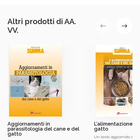
Data pubblicazione:
03/2002
Altri prodotti di AA.
VV.
Il brand Tecniche Nuove da ormai 60 anni
promuove l’innovazione come motore della
crescita delle aziende e dei professionisti
italiani
e di chiunque voglia accrescere le proprie
conoscenze e competenze
Aggiornamenti in
L’alimentazione de
parassitologia del cane e del
gatto
gatto
Un testo aggiornato sull