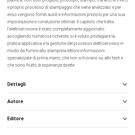
plastica: non solo progetto, prototipo, stampo, ma anche il vero
e proprio processo di stampaggio che viene analizzato e per
esso vengono forniti ausili e informazioni preziosi per una sua
impostazione e conduzione ottimali. Il capitolo che tratta
l’elettroerosione è stato completamente aggiornato:
accogliendo numerose richieste, si è voluto privilegiare la
pratica applicativa e la gestione del processo elettroerosivo in
modo da fornire allo stampista-lettore informazioni
specializzate di prima mano, che non si trovano su altri testi e
che sono frutto di esperienze dirette.
Dettagli
Autore
Edizione:
2
Pagine:
800
Editore
Rilegatura:
Brossura
Isbn:
978-88-481-1335-9
AA. VV.