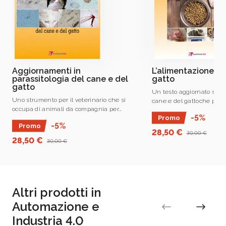
crescita delle aziende e dei professionisti
italiani
e di chiunque voglia accrescere le proprie
conoscenze e competenze
Aggiornamenti in
L’alimentazione de
parassitologia del cane e del
gatto
gatto
Un testo aggiornato sull
Uno strumento per il veterinario che si
cane e del gattoche pren
occupa di animali da compagnia per
considerazione l’aliment
-5%
Promo
aggiornare le proprie conoscenze in
commerciale o casalinga,
-5%
Promo
ambito parassitologico.
pet in situazioni fisiologi
28,50 €
30,00 €
28,50 €
30,00 €
Altri prodotti in
Automazione e
Industria 4.0