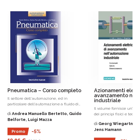
Pneumatica – Corso completo
Azionamenti elettri
avanzamento nell
Il settore dell'automazione, ed in
industriale
particolare dell'automazione a fluido di
Il volume fornisce un’am
tipo pneumatico, sta acquistando sempre
di
Andrea Manuello Bertetto, Guido
dei principi fisici e tecnol
maggior importanza.
Belforte, Luigi Mazza
tecnica di regolazione e
di
Georg Wiegartner, 
Jens Hamann
-5%
Promo