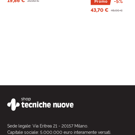
19,86 €
-5%
20,90 €
Promo
43,70 €
46,00 €
Sede legale: Via Eritrea 21 - 20157 Milano.
Capitale sociale: 5.000.000 euro interamente versati.