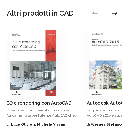
Enrico Rossetto è un esperto utilizzatore di Autodesk
Altri prodotti in CAD
Inventor: negli anni lo ha utilizzato per dare forma alle
proprie idee e per lo studio di prototipi digitali nel ramo
della progettazione di treni ad alta velocità. Dal 2008 si
occupa di progettazione opto-meccanica nei settori
spaziale e satellitare.
3D e rendering con AutoCAD
Autodesk AutoCAD
Questo testo rappresenta una risorsa
La guida è un manuale d
fondamentale per l’utente AutoCAD che
AutoCAD 2016 e sul suo u
ha necessità di passare dal disegno
mondo della progettazio
di
Luca Olivieri, Michela Vissani
di
Werner Stefano Vill
bidimensionale classico alla modellazione
(Computer Aided Design) p