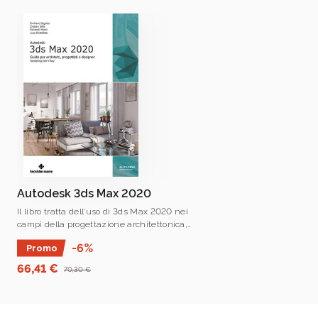
Cristian Sella
Cristian Sella
è co-fondatore di ViFX, si occupa di 3D
ormai da vent’anni nei settori dell’architettura, del
design, della meccanica, del media & entertainment e
VFX. Nella professione ha utilizzato ogni software
Autodesk 3D da AutoCAD a quelli parametrici come
Inventor (di cui è anche Autodesk Approved
Autodesk 3ds Max 2020
Instructor) , fino a specializzarsi nell’uso di 3ds
Il libro tratta dell’uso di 3ds Max 2020 nei
Max, per il quale è istruttore certificato ufficiale.
campi della progettazione architettonica,
del design e della meccanica.
-6%
Promo
66,41 €
70,30 €
Enrico Rossetto