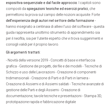
espositiva sequenziale e dal facile approccio
. I capitoli sono
composti da
spiegazioni teoriche ed esercizi pratici
, che
permettono la prova sul campo delle nozioni acquisite.
Forte
dell’esperienza degli autori nel settore della formazione
-
hanno insegnato a centinaia di allievi l’uso del software - questa
guida rappresenta un
ottimo strumento di apprendimento sia
per il neofita, sia per l’utente esperto che vi trova suggerimenti e
consigli validi per il proprio lavoro.
Gli argomenti trattati:
- Novità della versione 2019
- Concetti di base e interfaccia
grafica
- Gestione dei progetti, dei file e dei modelli
- Tecniche di
Schizzo e uso delle Lavorazioni
- Creazione di componenti
tridimensionali
- Creazione di Parti e di Parti in lamiera
-
Creazione di Assiemi e di Assiemi saldati
- Tecniche avanzate di
gestione delle Parti e degli Assiemi
- Creazione di
documentazione, tavole tecniche e presentazioni
- Stampa 3D,
prototipazione rapida e fabbricazione digitale