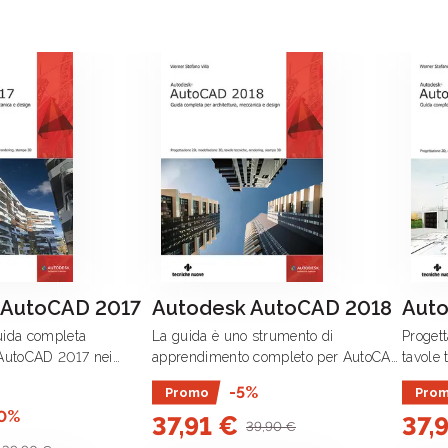
 AutoCAD 2017
Autodesk AutoCAD 2018
Auto
guida completa
La guida è uno strumento di
Proget
i AutoCAD 2017 nei
apprendimento completo per AutoCAD
tavole
itettura, del design e
2018 e per il suo utilizzo nel mondo
Il libr
-5%
Promo
Pro
zione meccanica.
della progettazione grafica CAD
di Aut
0%
37,91 €
37,
(Computer Aided Design) nei settori
dell’ar
39,90 €
dell’architettura, della .
progett