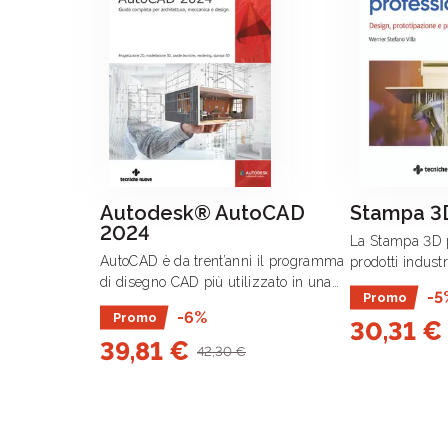
Autodesk® AutoCAD
Stampa 3D
2024
La Stampa 3D p
AutoCAD è da trent’anni il programma
prodotti indust
di disegno CAD più utilizzato in una
processo in cui 
-5
Promo
moltitudine di campi di progettazione
produttivi dive
-6%
Promo
– architettonica, industriale,
30,31 €
secondo l’integ
39,81 €
impiantistica e altri – nonostante
gestionali e .
42,30 €
l’avvento di una .