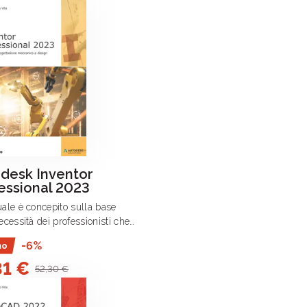
desk Inventor
essional 2023
ale è concepito sulla base
ecessità dei professionisti che
o creare progetti nei campi
-6%
mo
meccanica e del design con
31 €
sk Inventor 2023.
52,30 €