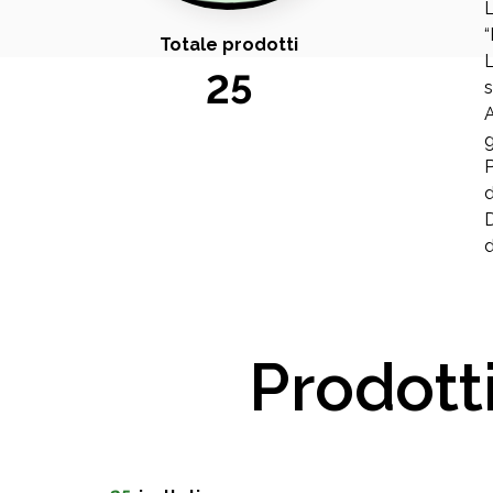
L
“
Totale prodotti
L
25
s
A
g
P
d
D
d
Prodott