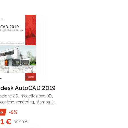
desk AutoCAD 2019
tazione 2D, modellazione 3D,
 tecniche, rendering, stampa 3D
o è una guida operativa sull’uso
-5%
mo
oCAD 2019 nei campi
91 €
chitettura, del design e della
39,90 €
azione .