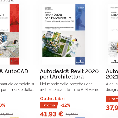
39,90 €
® AutoCAD
Autodesk® Revit 2020
Aut
per l’Architettura
202
 manuale completo su
Nel mondo della progettazione
A chi si
per il mondo della
architettonica il termine BIM viene
disegna
grafica CAD (Computer
sempre più associato ad Autodesk
ingegne
Outlet Libri
Pro
ei settori
Revit, il software parametrico che
impiant
0%
-12%
Promo
37,
ra, della meccanica e del
permette di adottare in modo completo
design 
l’innovativa metodologia .
41,93 €
39,90 €
47,92 €