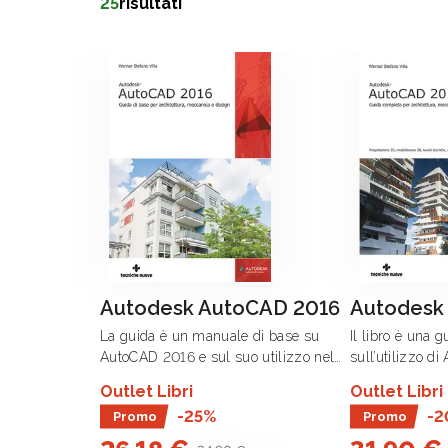
25
risultati
Autodesk AutoCAD 2016
Autodesk
La guida è un manuale di base su
Il libro è una 
AutoCAD 2016 e sul suo utilizzo nel
sull’utilizzo d
mondo della progettazione grafica
campi dell’arch
Outlet Libri
Outlet Libri
CAD (Computer Aided Design) per i
della progetta
-25%
-2
Promo
Promo
settori dell’architettura, della
meccanica e .