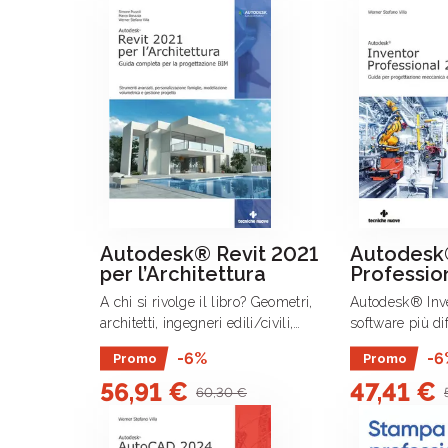
Autodesk® Revit 2021
Autodesk
per l’Architettura
Professio
A chi si rivolge il libro? Geometri,
Autodesk® Inven
architetti, ingegneri edili/civili,
software più di
progettisti di impianti civili e
prototipi digita
-6%
-6
Promo
Promo
residenziali, e tutti i responsabili
nuova era dell’
56,91 €
47,41 €
cantieristica e realizzazione
60,30 €
impiantistica.