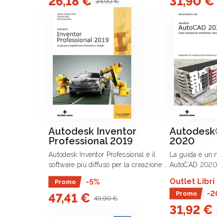
26,18 €
31,90 €
34,90 €
Autodesk Inventor
Autodesk
Professional 2019
2020
Autodesk Inventor Professional è il
La guida è un
software più diffuso per la creazione di
AutoCAD 2020 
prototipi digitali tridimensionali nella
progettazione 
Outlet Libri
-5%
Promo
nuova era dell’Industria 4.
Aided Design) n
-2
Promo
47,41 €
dell’architettu
49,90 €
design.
31,92 €