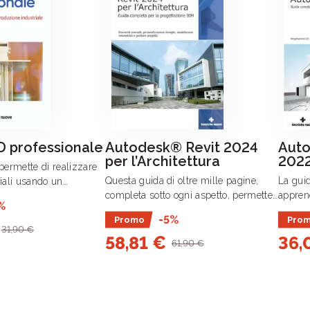
 professionale
Autodesk® Revit 2024
Aut
per l’Architettura
202
ermette di realizzare
Questa guida di oltre mille pagine,
La gui
riali usando un
completa sotto ogni aspetto, permette
appren
gli aspetti progettuali e
%
al progettista di sfruttare tutte le
Autode
ntano un unico soggetto,
-5%
Promo
Pro
potenti funzioni del software per la
suo uti
razione di aspetti
31,90 €
58,81 €
36,
creazione di un modello 3D digitale .
progett
61,90 €
dell’ar
.