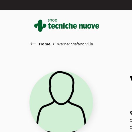
Home
Werner Stefano Villa
#
In primo piano
o
d