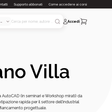
ntatti
Supporto abbonati
Come accedere ai corsi
Accedi
no Villa
egna AutoCAD (in seminari e Workshop mirati) da
ipazione rapida per il settore dell’industrial
affiancamento progettuale.