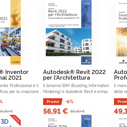
® Inventor
Autodesk® Revit 2022
Auto
nal 2021
per l’Architettura
Prof
tor Professional è il
Il binomio BIM (Building Information
Il manu
ffuso per la creazione di
Modeling) e Autodesk Revit è ormai
delle n
li tridimensionali nella
indissolubile, essendo da diversi anni
voglion
%
-6%
Promo
Pro
Industria 4.
Revit il software BIM oriented più
della 
56,91 €
49,
utilizzato nella progettazione
Autode
50,30 €
60,30 €
architettonica (e .