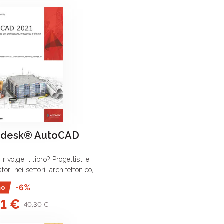
odesk® AutoCAD
1
 rivolge il libro? Progettisti e
tori nei settori: architettonico,
ristico, edilizio, meccanico,
-6%
mo
istico, topografico, cartografico,
91 €
e interior design Il libro è .
40,30 €