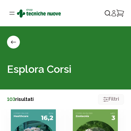
Esplora Corsi
Filtri
103
risultati