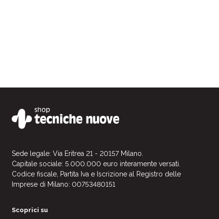
Federica Romano
Federica Romano
è Coordinatrice di Programma della
Cattedra UNESCO “Paesaggi del Patrimonio Agricolo”
istituita presso il Dipartimento di Scienze e Tecnologie
Agrarie, Alimentari, Ambientali e Forestali
dell’Università di Firenze (DAGRI) e Responsabile
Settore Paesaggio, Progetti Speciali e Relazioni
internazionali presso l’Associazione nazionale Città
dell’Olio. Negli anni si è specializzata nel settore
agroalimentare, dello sviluppo rurale, della
cooperazione territoriale e della comunicazione grazie
ad esperienze in ambito nazionale ed internazionale
Sede legale: Via Eritrea 21 - 20157 Milano.
Capitale sociale: 5.000.000 euro interamente versati.
tra cui FAO in supporto al Programma sul patrimonio
Codice fiscale, Partita Iva e Iscrizione al Registro delle
agricolo di importanza mondiale della FAO (GIAHS),
Imprese di Milano: 00753480151
ISMEA, l’Associazione dei Paesaggi Rurali di Interesse
Storico (PRIS) in qualità di direttrice, Regione
Scoprici su
Sardegna, Fondazione QualiVita e Banca Europea per