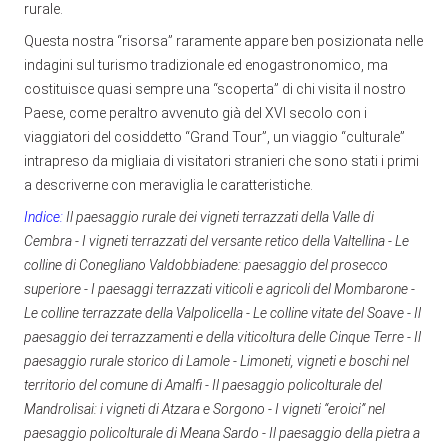
rurale.
Questa nostra “risorsa” raramente appare ben posizionata nelle
indagini sul turismo tradizionale ed enogastronomico, ma
costituisce quasi sempre una “scoperta” di chi visita il nostro
Paese, come peraltro avvenuto già del XVI secolo con i
viaggiatori del cosiddetto “Grand Tour”, un viaggio “culturale”
intrapreso da migliaia di visitatori stranieri che sono stati i primi
a descriverne con meraviglia le caratteristiche.
Indice:
Il paesaggio rurale dei vigneti terrazzati della Valle di
Cembra - I vigneti terrazzati del versante retico della Valtellina - Le
colline di Conegliano Valdobbiadene: paesaggio del prosecco
superiore - I paesaggi terrazzati viticoli e agricoli del Mombarone -
Le colline terrazzate della Valpolicella - Le colline vitate del Soave - Il
paesaggio dei terrazzamenti e della viticoltura delle Cinque Terre - Il
paesaggio rurale storico di Lamole - Limoneti, vigneti e boschi nel
territorio del comune di Amalfi - Il paesaggio policolturale del
Mandrolisai: i vigneti di Atzara e Sorgono - I vigneti “eroici” nel
paesaggio policolturale di Meana Sardo - Il paesaggio della pietra a