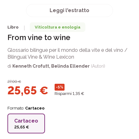
Leggi l'estratto
Libro
Viticoltura e enologia
|
From vine to wine
Glossario bilingue per il mondo della vite e del vino /
Bilingual Vine & Wine Lexicon
di
Kenneth Crofutt
,
Belinda Ellender
(Autori)
27,00
€
25,65
€
-5%
Risparmi 1,35 €
Formato:
Cartaceo
Cartaceo
25,65 €