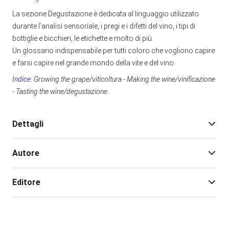
La sezione Degustazione è dedicata al linguaggio utilizzato
durante l’analisi sensoriale, i pregi e i difetti del vino, i tipi di
bottiglie e bicchieri, le etichette e molto di più.
Un glossario indispensabile per tutti coloro che vogliono capire
e farsi capire nel grande mondo della vite e del vino.
Indice:
Growing the grape/viticoltura - Making the wine/vinificazione
- Tasting the wine/degustazione.
Dettagli
Autore
Edizione:
1
Pagine:
682
Editore
Rilegatura:
brossura con alette
Isbn:
978-88-506-5277-8
Kenneth Crofutt
Estratto file:
Scarica
Kenneth Crofutt
è nato in California, dove ha