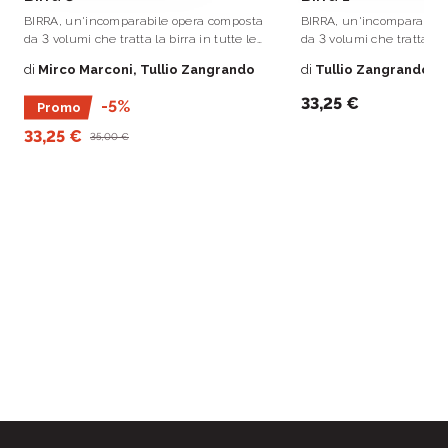
BIRRA, un'incomparabile opera composta
BIRRA, un'incomparabile
da 3 volumi che tratta la birra in tutte le
da 3 volumi che tratta la b
sue complessità.
sue complessità.
di
Mirco Marconi, Tullio Zangrando
di
Tullio Zangrando, M
33,25 €
-5%
Promo
33,25 €
35,00 €