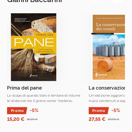
Prima del pane
La conservazione d
Lo scopo di questo libro è tentare di ridurre
Un'edizione aggiornata e
le distanze tra il grano come "materia
nuovi contenuti e appro
prima" e i suoi prodotti finali e porre in
conservazione, quale ane
-5%
-5%
Promo
Promo
diretta relazione la qualità del pane o
congiunzione intermedio
della pasta con quelle dei .
multidisciplinare fra la p
15,20 €
27,55 €
16,00 €
29,00 €
trasformazione delle .