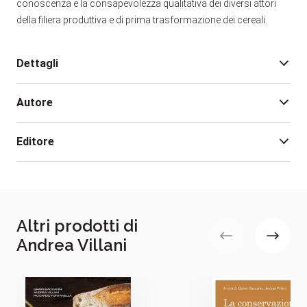
conoscenza e la consapevolezza qualitativa dei diversi attori
della filiera produttiva e di prima trasformazione dei cereali.
Dettagli
Autore
Edizione:
1
Pagine:
142
Editore
Rilegatura:
Brossura
Isbn:
978-88-506-5317-1
Andrea Villani
Data pubblicazione:
09/2009
Altri prodotti di
Andrea Villani
Gianni Baccarini