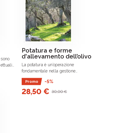
Potatura e forme
d'allevamento dell’olivo
 sono
La potatura è un’operazione
ettuali
fondamentale nella gestione
ando
dell’oliveto e può incidere in modo
dello di
-5%
Promo
rilevante sull’entrata in produzione,
livello di
28,50 €
sulla produttività e sui .
30,00 €