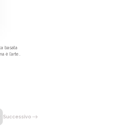
ca basata
a è l’arte
il ciclo
ttando le
nello
Successivo