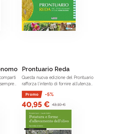
ronomo
Prontuario Reda
 comparti
Questa nuova edizione del Prontuario
a sempre
rafforza l’intento di fornire all’utenza
onomo
dei comparti agrorurali uno strumento
-5%
Promo
completo e approfondito, aggiornato
40,95 €
nte
alla realtà attuale e che .
43,10 €