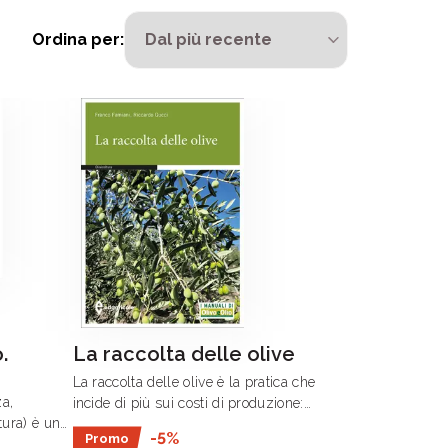
Ordina per:
.
La raccolta delle olive
La raccolta delle olive è la pratica che
a,
incide di più sui costi di produzione:
tura) è una
stabilire l’epoca della sua esecuzione e
-5%
Promo
gliata
le modalità con cui viene effettuata