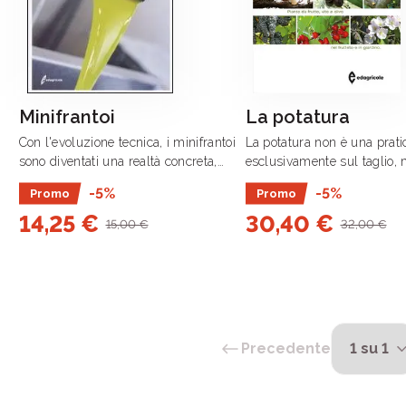
Minifrantoi
La potatura
Con l'evoluzione tecnica, i minifrantoi
La potatura non è una prati
sono diventati una realtà concreta,
esclusivamente sul taglio, m
rivoluzionando le possibilità dei piccoli
di guidare le piante durante 
-5%
-5%
Promo
Promo
appezzamenti e promuovendo lo
vitale comprendendo e sfru
14,25 €
30,40 €
sviluppo di oli pregiati con una precisa
loro possibilità intrinseche 
15,00 €
32,00 €
.
specifico .
Precedente