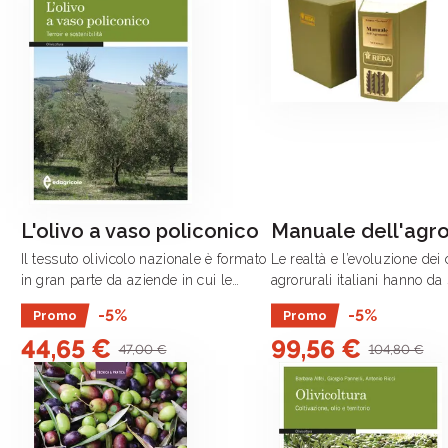
L'olivo a vaso policonico
Manuale dell'ag
Il tessuto olivicolo nazionale è formato
Le realtà e l’evoluzione dei
in gran parte da aziende in cui le
agrorurali italiani hanno d
dimensioni e la tipologia degli alberi
visto nel Manuale dell’Agr
-5%
-5%
Promo
Promo
impediscono un’efficiente
REDA un riferimento unico,
44,65 €
99,56 €
meccanizzazione, con conseguenti
insostituibile e non facilme
47,00 €
104,80 €
costi di .
ripetibile, .