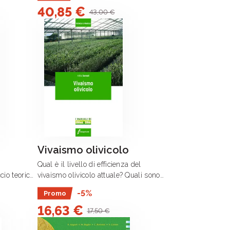
40,85 €
industriali e dei relativi .
43,00 €
Vivaismo olivicolo
Qual è il livello di efficienza del
cio teorico
vivaismo olivicolo attuale? Quali sono i
ive gli
suoi limiti e i suoi punti di forza?
-5%
Promo
sciplina
Partendo dall’esperienza locale del
16,63 €
i elementi
vivaismo olivicolo praticato a .
17,50 €