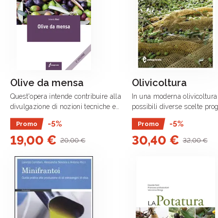
Olive da mensa
Olivicoltura
Quest'opera intende contribuire alla
In una moderna olivicoltura
divulgazione di nozioni tecniche e
possibili diverse scelte prog
operative che contraddistinguono la
ognuna delle quali, implic
-5%
-5%
Promo
Promo
produzione del frutto, la lavorazione,
l'adozione di un diverso mo
19,00 €
30,40 €
la trasformazione, la
coltivazione e di un diverso 
20,00 €
32,00 €
commercializzazione e le .
meccanizzazione, .