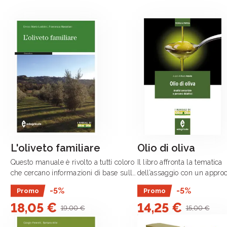
L'oliveto familiare
Olio di oliva
Questo manuale è rivolto a tutti coloro
Il libro affronta la tematica
che cercano informazioni di base sulla
dell’assaggio con un approc
biologia dell’olivo e su come gestire in
e pratico al contempo: descr
-5%
-5%
Promo
Promo
modo semplice e razionale un oliveto
aspetti che riguardano la di
18,05 €
14,25 €
ad uso familiare, per .
professionale a partire dagl
19,00 €
15,00 €
che hanno .