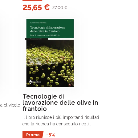
di pianta
25,65 €
assume .
27,00 €
ltre.
Tecnologie di
lavorazione delle olive in
ra olivicolo-
frantoio
Il libro riunisce i più importanti risultati
’olio vista
che la ricerca ha conseguito negli
agronomiche
ultimi anni nello studio dei vari sistemi
-5%
Promo
meccanici utilizzati negli oleifici