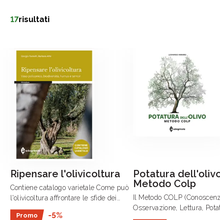
17
risultati
Ripensare l'olivicoltura
Potatura dell'olivo
Metodo Colp
Contiene catalogo varietale Come può
Il Metodo COLP (Conoscenz
l'olivicoltura affrontare le sfide dei
Osservazione, Lettura, Pota
cambiamenti climatici, della
-5%
Promo
forma di allevamento cespu
sostenibilità economica e della