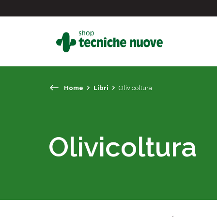
Home
Libri
Olivicoltura
#
In primo piano
Olivicoltura