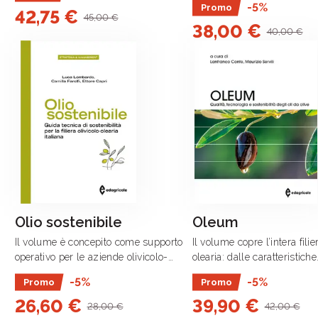
-5%
Promo
42,75 €
piramidale dove ogni parte 
crescente richiesta di qualità? Questo .
45,00 €
38,00 €
dialoga in equilibrio con le a
40,00 €
Olio sostenibile
Oleum
Il volume è concepito come supporto
Il volume copre l’intera filie
operativo per le aziende olivicolo-
olearia: dalle caratteristiche
olearie che intendano migliorare la
compositive alla qualità dell
-5%
-5%
Promo
Promo
sostenibilità ambientale, sociale ed
in relazione alle variabili 
26,60 €
39,90 €
economica dei processi e dei prodotti .
e tecnologiche di .
28,00 €
42,00 €