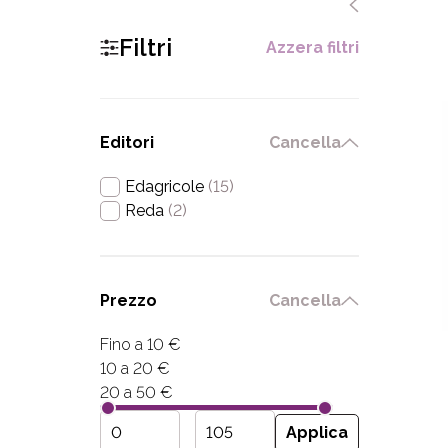
Filtri
Azzera filtri
Editori
Cancella
Edagricole
(15)
Reda
(2)
Prezzo
Cancella
Fino a 10 €
10 a 20 €
20 a 50 €
Applica