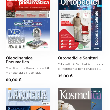
tecnologiche .
Oleodinamica
Ortopedici e Sanitari
Pneumatica
Ortopedici & Sanitari è un punto
Oleodinamica Pneumatica è il
di riferimento per il gruppo di
mensile più diffuso, più
lavoro costituito da ortopedico,
35,00 €
completo e organico ad
fisiatra, fisioterapista e tecnico
60,00 €
indirizzo applicativo, per i
ortopedico, ponendosi quale
tecnici delle aziende che già
strumento di .
utilizzano o intendono
utilizzare l'energia fluida.