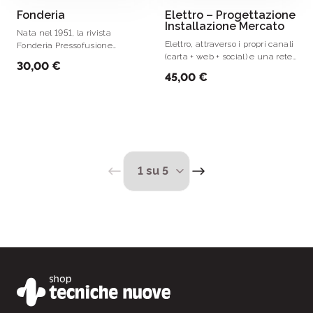
Fonderia
Elettro – Progettazione
Installazione Mercato
Nata nel 1951, la rivista
Elettro, attraverso i propri canali
Fonderia Pressofusione
(carta + web + social) e una rete
continua a essere un
30,00 €
di rivenditori di materiale
insostituibile strumento per
45,00 €
elettrico partner, raggiunge
l’aggiornamento professionale
ogni mese più di 40.
delle fonderie ferrose e non
ferrose.