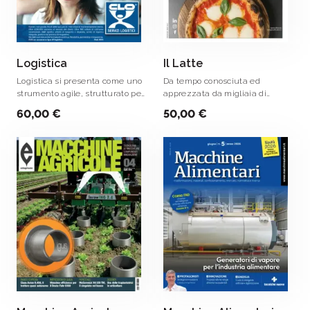
Logistica
Il Latte
Logistica si presenta come uno
Da tempo conosciuta ed
strumento agile, strutturato per
apprezzata da migliaia di
trattare in modo organico tutti
lettori, la rivista Il Latte pubblica
60,00 €
50,00 €
gli aspetti della moderna supply
mensilmente articoli inerenti gli
chain, ponendo l’accento sulle
impianti, tecniche di
innovazioni che ne stanno .
produzione e metodi di analisi
utilizzati nel settore .