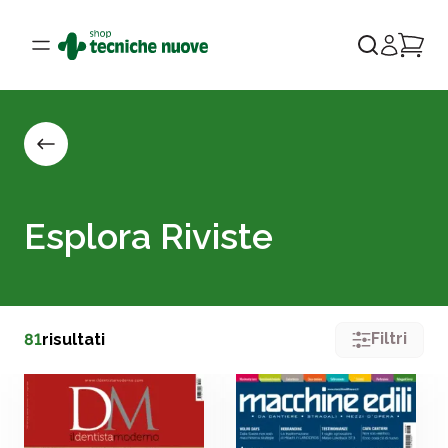
Esplora Riviste
Filtri
81
risultati