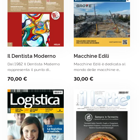
Il Dentista Moderno
Macchine Edili
Dal 1982 Il Dentista Moderno
Macchine Edili è dedicata al
rappresenta il punto di
mondo delle macchine e
riferimento per l’informazione
attrezzature per l’edilizia e il
70,00 €
30,00 €
tecnica e specializzata per
movimento terra.
l’odontoiatra; la sua tiratura
certificata ne assicura una
diffusione .