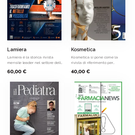
Lamiera
Kosmetica
Lamiera è la storica rivista
Kosmetica si pone come la
mensile leader nel settore della
rivista di riferimento per
stampa tecnica specializzata in
l’industria cosmetica.
60,00 €
40,00 €
macchine e impianti per la
lavorazione della lamiera.