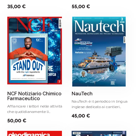
rappresenta la naturale
riferimento per le aziende
35,00 €
55,00 €
evoluzione della storica testata
meccaniche che vogliono avere
Medicina Naturale e ne rende
notizie sulla vita del settore,
solo più attuale .
sulle novità tecnologiche
presenti sul mercato e .
NCF Notiziario Chimico
NauTech
Farmaceutico
NauTech è il periodico in lingua
Affiancare i lettori nelle attività
inglese dedicato ai cantieri
che quotidianamente li
navali di costruzione,
45,00 €
coinvolgono, offrendo loro una
manutenzione, refitting e al
50,00 €
panoramica qualificata ed
mondo degli accessori, per
esaustiva delle novità
fornire uno strumento utile
legislative, delle innovazioni
all’industria navale e alle .