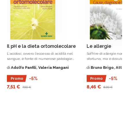
e di chiunque voglia accrescere le proprie
conoscenze e competenze
Il pH e la dieta ortomolecolare
Le allergie
L'acidosi, ovvero l'eccesso di acidità nel
Soffrire di allergie non è
sangue, è fonte di numerose patologie:
sfortuna, ma è dovuto all
dalle allergie all'emicrania, dai dolori al
controllo attivo che ogni
di
Adolfo Panfili, Valeria Mangani
di
Bruno Brigo, Attilio
sovrappeso, dalla cellulite all'asma, dalla
mette in atto fin dalla na
depressione a gravi malattie degenerative.
anche durante la vita fet
-5%
-5%
Promo
Promo
conquistarsi, con fatica, 
le sostanze che lo circon
7,51 €
8,46 €
7,90 €
8,90 €
respiratorie o ambientali