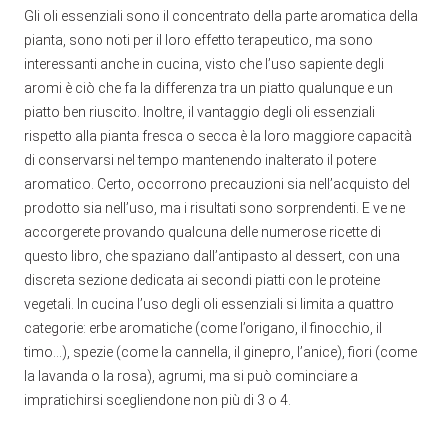
Gli oli essenziali sono il concentrato della parte aromatica della
pianta, sono noti per il loro effetto terapeutico, ma sono
interessanti anche in cucina, visto che l’uso sapiente degli
aromi è ciò che fa la differenza tra un piatto qualunque e un
piatto ben riuscito. Inoltre, il vantaggio degli oli essenziali
rispetto alla pianta fresca o secca è la loro maggiore capacità
di conservarsi nel tempo mantenendo inalterato il potere
aromatico. Certo, occorrono precauzioni sia nell’acquisto del
prodotto sia nell’uso, ma i risultati sono sorprendenti. E ve ne
accorgerete provando qualcuna delle numerose ricette di
questo libro, che spaziano dall’antipasto al dessert, con una
discreta sezione dedicata ai secondi piatti con le proteine
vegetali. In cucina l’uso degli oli essenziali si limita a quattro
categorie: erbe aromatiche (come l’origano, il finocchio, il
timo…), spezie (come la cannella, il ginepro, l’anice), fiori (come
la lavanda o la rosa), agrumi, ma si può cominciare a
impratichirsi scegliendone non più di 3 o 4.