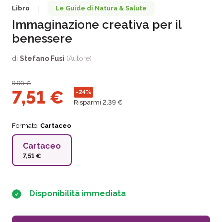
Libro
Le Guide di Natura & Salute
|
Immaginazione creativa per il
benessere
di
Stefano Fusi
(Autore)
9,90
€
7,51
€
-24%
Risparmi 2,39 €
Formato:
Cartaceo
Cartaceo
7,51 €
Disponibilità immediata