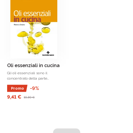
Oli essenziali in cucina
Gli oli essenziali sono il
concentrato della parte
aromatica della pianta, sono
-9%
Promo
noti per il loro effetto
terapeutico, ma sono
9,41 €
10,30 €
interessanti anche in cucina,
visto che l’uso sapiente degli .