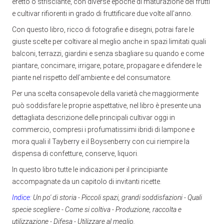
eretto o strisciante, con diverse epoche di maturazione dei frutti
e cultivar rifiorenti in grado di fruttificare due volte all’anno.
Con questo libro, ricco di fotografie e disegni, potrai fare le
giuste scelte per coltivare al meglio anche in spazi limitati quali
balconi, terrazzi, giardini e senza sbagliare su quando e come
piantare, concimare, irrigare, potare, propagare e difendere le
piante nel rispetto dell’ambiente e del consumatore.
Per una scelta consapevole della varietà che maggiormente
può soddisfare le proprie aspettative, nel libro è presente una
dettagliata descrizione delle principali cultivar oggi in
commercio, compresi i profumatissimi ibridi di lampone e
mora quali il Tayberry e il Boysenberry con cui riempire la
dispensa di confetture, conserve, liquori.
In questo libro tutte le indicazioni per il principiante
accompagnate da un capitolo di invitanti ricette.
Indice:
Un po' di storia - Piccoli spazi, grandi soddisfazioni - Quali
specie scegliere - Come si coltiva - Produzione, raccolta e
utilizzazione - Difesa - Utilizzare al meglio.