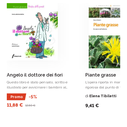
Angelo il dottore dei fiori
Piante grasse
Questo libro è stato pensato, scritto e
L'opera riporta in manier
illustrato per avvicinare i bambini al
rigorosa dal punto di vist
mondo della fitopatologia, la scienza che
coltivazione, tutte le re
di
Elena Tibiletti
-5%
Promo
si occupa della salute delle piante,
per mantenere al meglio 
attraverso la biografia di uno scienziato,
casa o sul balcone.
11,88 €
9,41 €
12,50 €
un vero dottore dei fiori.