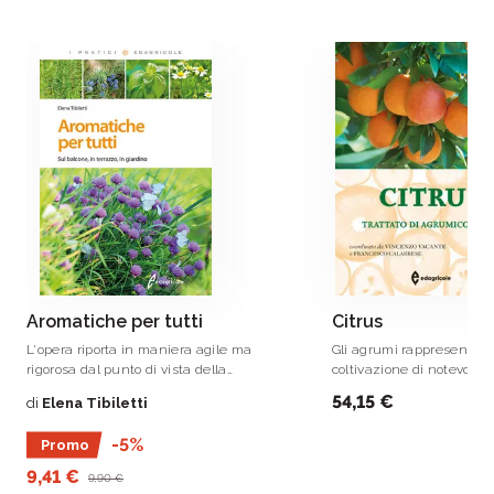
Aromatiche per tutti
Citrus
L'opera riporta in maniera agile ma
Gli agrumi rappresentan
rigorosa dal punto di vista della
coltivazione di notevole
coltivazione, tutte le regole fondamentali
economica e di consegu
54,15 €
di
Elena Tibiletti
per mantenere al meglio, curare dalle
interessi su scala mondia
malattie e dai parassiti che le colpiscono,
-5%
Promo
raccogliere e conservare fuori stagione le
vostre piante aromatiche sul davanzale,
9,41 €
9,90 €
sul balcone o in giardino.