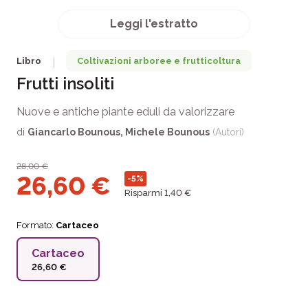
Leggi l'estratto
Libro
Coltivazioni arboree e frutticoltura
|
Frutti insoliti
Nuove e antiche piante eduli da valorizzare
di
Giancarlo Bounous
,
Michele Bounous
(Autori)
28,00
€
26,60
€
-5%
Risparmi 1,40 €
Formato:
Cartaceo
Cartaceo
26,60 €