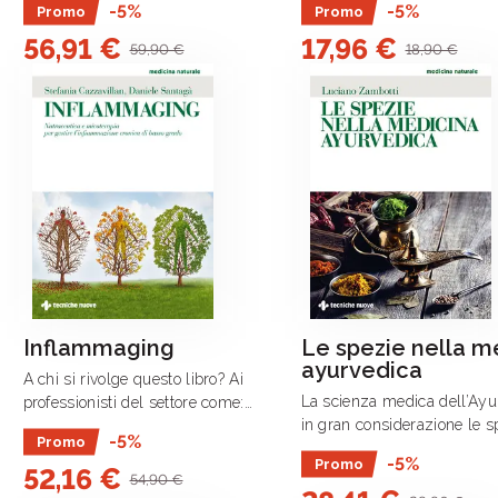
-5%
-5%
Promo
Promo
di reale fondamento fisiologico.
56,91 €
17,96 €
59,90 €
18,90 €
Inflammaging
Le spezie nella m
ayurvedica
A chi si rivolge questo libro? Ai
La scienza medica dell’Ayu
professionisti del settore come:
in gran considerazione le s
nutrizionisti, naturopati, immunologi,
-5%
Promo
piante aromatiche.
medici, biologi, erboristi, laureati in
-5%
Promo
52,16 €
tecniche erboristiche, farmacisti e
54,90 €
medici che si .