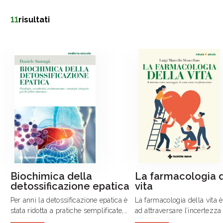
11
risultati
Biochimica della
La farmacologia d
detossificazione epatica
vita
Per anni la detossificazione epatica è
La farmacologia della vita è
stata ridotta a pratiche semplificate,
ad attraversare l’incertezza
protocolli temporanei e approcci privi
nuovi.