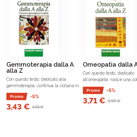
Gemmoterapia dalla A
Omeopatia dalla A
alla Z
Con questo testo, dedicato
Con questo testo, dedicato alla
all’omeopatia, nasce una co
gemmoterapia, continua la collana in
edizione economica che ri
-5%
Promo
edizione economica che risponde
all’esigenza di conoscere 
-5%
Promo
all’esigenza di conoscere le numerose
3,71 €
forme della medicina.
3,90 €
3,43 €
forme della medicina.
3,61 €