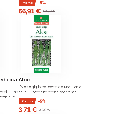
-5%
Promo
adulti.
56,91 €
59,90 €
edicina
Aloe
L’Aloe o giglio del deserto è una pianta
rveda tiene
delle Liliacee che cresce spontanea
pezie e le
nel Sudafrica, in Sudamerica e nelle
-5%
Promo
regioni mediterranee.
3,71 €
3,90 €