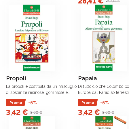
28,41 €
29,90 €
Propoli
Papaia
La propoli è costituita da un miscuglio
Di tutto ciò che Colombo po
di sostanze resinose, gommose e
Europa dal Paradiso terrest
balsamiche che le api raccolgono in
Nuovo Mondo appena scope
-5%
-5%
Promo
Promo
primavera da gemme e corteccia di
dei doni più preziosi per l’
3,42 €
3,42 €
alberi con l’aggiunta di secrezioni
è la papaia, chiamata in ma
3,60 €
3,60 €
salivari.
appropriata .