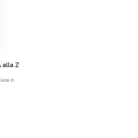
 alla Z
llana in
sponde
le numerose