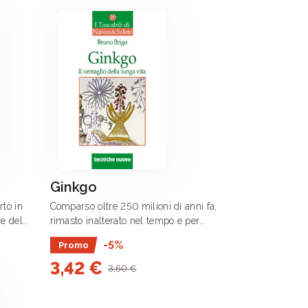
Ginkgo
rtò in
Comparso oltre 250 milioni di anni fa,
re del
rimasto inalterato nel tempo e per
rto, uno
questo definito fossile vivente, l’albero
-5%
Promo
uomo d’oggi
di Ginkgo trasferisce all’uomo il potere
3,42 €
niera assai
antiossidante dei suoi .
3,60 €