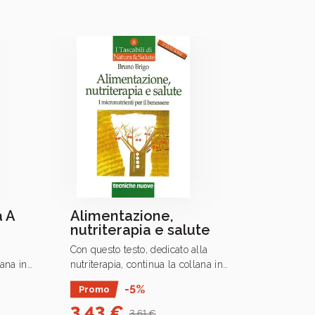
 A
Alimentazione,
La p
nutriterapia e salute
canc
Con questo testo, dedicato alla
È possi
ana in
nutriterapia, continua la collana in
Cosa so
nde
edizione economica che risponde
farmaco
-5%
Promo
Prom
umerose
all’esigenza di conoscere le numerose
contribu
3,43 €
3,4
forme della medicina.
testo ri
3,61 €