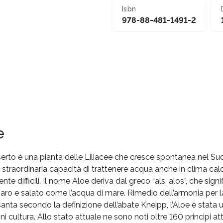
Isbn
978-88-481-1491-2
e
eserto è una pianta delle Liliacee che cresce spontanea nel Sud
straordinaria capacità di trattenere acqua anche in clima cald
e difficili. Il nome Aloe deriva dal greco “als, alos”, che signi
ro e salato come l’acqua di mare. Rimedio dell’armonia per l
anta secondo la definizione dell’abate Kneipp, l’Aloe è stata u
ni cultura. Allo stato attuale ne sono noti oltre 160 principi a