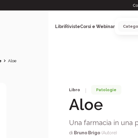
Co
Libri
Riviste
Corsi e Webinar
e
Aloe
ARGOMENTI
Libro
Patologie
|
Aloe
Una farmacia in una p
di
Bruno Brigo
(Autore)