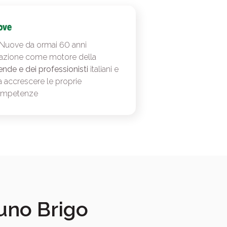
 Nuove da ormai 60 anni
azione come motore della
ende e dei professionisti
italiani e
a accrescere le proprie
ompetenze
runo Brigo