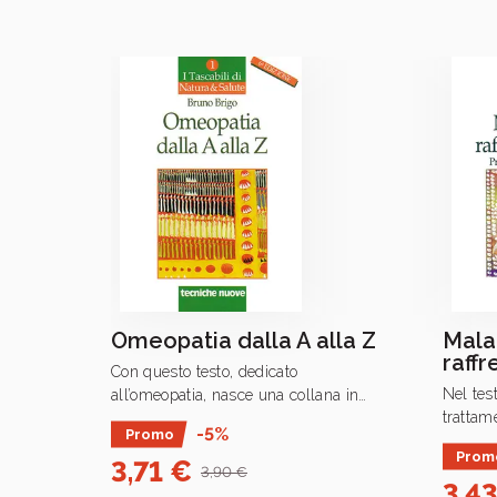
Omeopatia dalla A alla Z
Mala
raff
Con questo testo, dedicato
Nel test
all’omeopatia, nasce una collana in
trattam
edizione economica che risponde
-5%
Promo
raffred
all’esigenza di conoscere le numerose
Prom
3,71 €
forme della medicina.
3,90 €
3,4