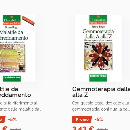
ttie da
Gemmoterapia dalla
reddamento
alla Z
o si fa riferimento al
Con questo testo, dedicato alla
ento della malattie da
gemmoterapia, continua la coll
damento con terapie "naturali".
edizione economica che rispo
-5%
-5%
o
Promo
all’esigenza di conoscere le n
3 €
3,43 €
forme della medicina.
3,61 €
3,61 €