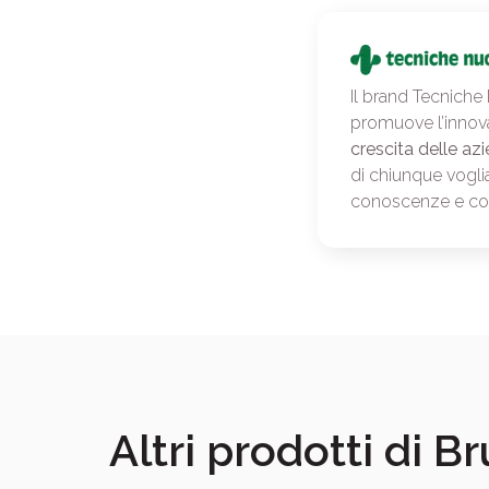
Il brand Tecniche
promuove l’innov
crescita delle azi
di chiunque vogli
conoscenze e c
Altri prodotti di B