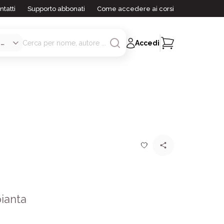
ntatti
Supporto abbonati
Come accedere ai corsi
Accedi
ianta