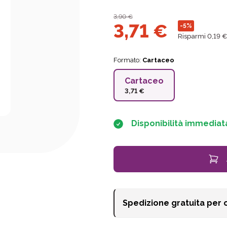
3,90
€
3,71
€
-5%
Risparmi 0,19 €
Formato:
Cartaceo
Cartaceo
3,71 €
Disponibilità immediat
Spedizione gratuita per 