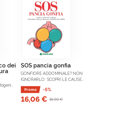
co dei
SOS pancia gonfia
tura
GONFIORE ADDOMINALE? NON
IGNORARLO: SCOPRI LE CAUSE
togeni
NASCOSTE E LE SOLUZIONI CHE
-5%
Promo
virus,
FUNZIONANO DAVVERO.
 ognuno con
16,06 €
16,90 €
alità di