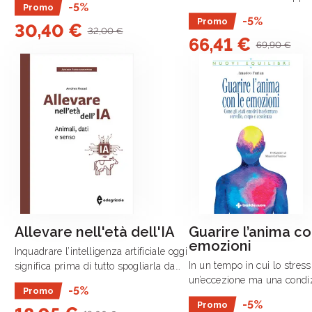
-5%
Promo
preparato questa edizione 
ormai incontrovertibile e nell’ottica
-5%
Promo
30,40 €
volume che da anni è il pun
della sostenibilità.
32,00 €
66,41 €
riferimento tecnico, scientifi
69,90 €
Allevare nell'età dell'IA
Guarire l’anima co
emozioni
Inquadrare l’intelligenza artificiale oggi
In un tempo in cui lo stress
significa prima di tutto spogliarla da
un’eccezione ma una condi
entusiasmi e retoriche per riconoscerla
-5%
Promo
quotidiana, Guarire l’anima 
come una straordinaria forma di agere
-5%
Promo
emozioni non offre soluzion
sine intelligere, ovvero di .