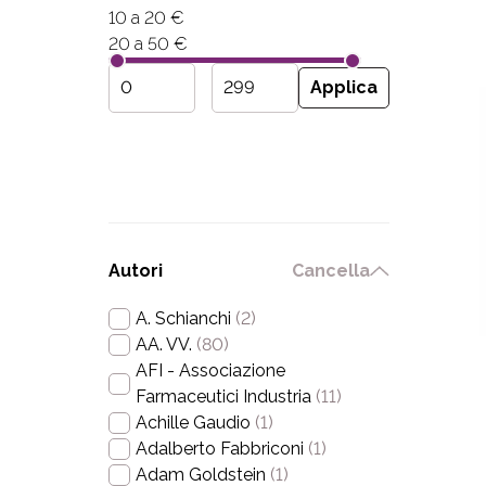
10 a 20 €
20 a 50 €
Applica
Autori
Cancella
A. Schianchi
(2)
AA. VV.
(80)
AFI - Associazione
Farmaceutici Industria
(11)
Achille Gaudio
(1)
Adalberto Fabbriconi
(1)
Adam Goldstein
(1)