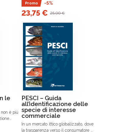
-5%
Promo
XX del
microbioma del suolo rappresenta un
to di
23,75 €
nuovo traguardo da raggiungere per
25,00 €
co e .
l’aumento .
n le
PESCI – Guida
all’identificazione delle
specie di interesse
 non è più
commerciale
zione
In un mercato ittico globalizzato, dove
con le
la trasparenza verso il consumatore è
i