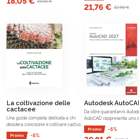
18,05 €
19,00 €
21,76 €
superficiali: offre un ritorno.
22,90 €
La coltivazione delle
Autodesk AutoCA
cactacee
Da oltre quarant’anni Autod
Una guida completa dedicata a chi
AutoCAD rappresenta uno d
desidera conoscere e coltivare cactus
strumenti fondamentali per 
-5%
Promo
e piante succulente con competenza,
tecnico e la progettazione
-5%
Promo
consapevolezza e rispetto della loro
professionale.