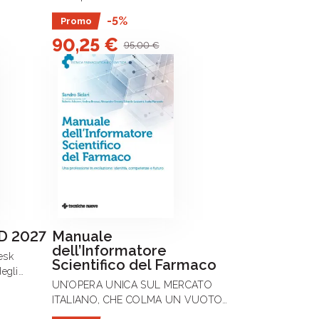
diventata un obbligo normativo e un
-5%
Promo
imperativo etico, l’identificazione
90,25 €
corretta delle specie rappresenta .
95,00 €
D 2027
Manuale
dell’Informatore
esk
Scientifico del Farmaco
egli
UN’OPERA UNICA SUL MERCATO
il disegno
ITALIANO, CHE COLMA UN VUOTO
DELLA MANUALISTICA IN QUESTO