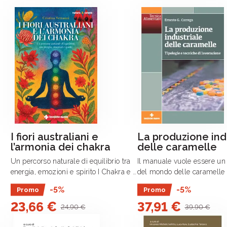
I fiori australiani e
La produzione ind
l’armonia dei chakra
delle caramelle
Un percorso naturale di equilibrio tra
Il manuale vuole essere un
energia, emozioni e spirito I Chakra e i
del mondo delle caramelle
fiori australiani intreccia due sistemi
di spiegarne le diverse tipo
-5%
-5%
Promo
Promo
energetici complementari: la
tecniche di lavorazione, pa
23,66 €
37,91 €
tradizione millenaria dei chakra e .
materie prime utilizzate e d
24,90 €
39,90 €