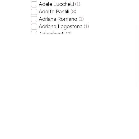
Adele Lucchelli
(1)
Adolfo Panfili
(8)
Adriana Romano
(1)
Adriano Lagostena
(1)
Adyashanti
(3)
Agostino Macrì
(5)
Alain Bondil
(2)
Alain Fontbonne
(1)
Alain Horvilleur
(1)
Alain Maujean
(1)
Alberta Ballati
(1)
Alberta Mantovani
(1)
Alberto Brizzi
(1)
Alberto Brunelli
(1)
Alberto Contessi
(2)
Alberto De Biase
(1)
Alberto Maltoni
(1)
Alberto Massirone
(1)
Alberto Mazzariol
(1)