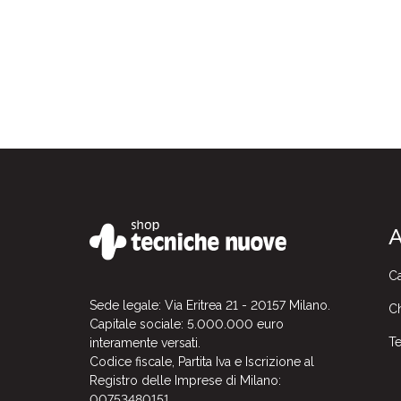
Andrea Manuello Bertetto
(1)
Andrea Peruzzi
(1)
Andrea Rosati
(1)
Andrea Sonaglioni
(1)
Andrea Spaterna
(2)
Andrea Tani
(1)
Andrea Villani
(3)
Andreas Fellin
(1)
Andreas Gebhardt
(1)
Andrew Ford
(1)
A
André Denjean
(2)
Andy Fluon
(1)
Angela Lockwood
(1)
Ca
Angela Polisca
(1)
Sede legale: Via Eritrea 21 - 20157 Milano.
Ch
Angelo Azzalini
(1)
Capitale sociale: 5.000.000 euro
Angelo Conte
(1)
Te
interamente versati.
Angelo Gallippi
(1)
Codice fiscale, Partita Iva e Iscrizione al
Registro delle Imprese di Milano:
Angelo Gamberini
(1)
00753480151