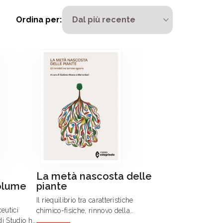
Ordina per:
La metà nascosta delle
Volume
piante
Il riequilibrio tra caratteristiche
eutici
chimico-fisiche, rinnovo della
di Studio ha
sostanza organica e attività del