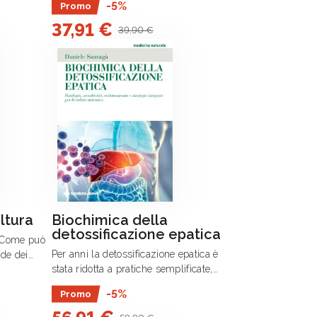
-5%
Promo
SETTORE Il Manuale dell’Informatore
37,91 €
Scientifico del Farmaco è una guida
39,90 €
completa e .
ltura
Biochimica della
detossificazione epatica
e Come può
Per anni la detossificazione epatica è
ide dei
stata ridotta a pratiche semplificate,
a
protocolli temporanei e approcci privi
ella
-5%
Promo
di reale fondamento fisiologico.
tà? Questo .