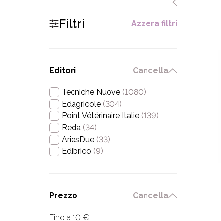
Filtri
Azzera filtri
Editori
Cancella
Tecniche Nuove
(1080)
Edagricole
(304)
Point Vétérinaire Italie
(139)
Reda
(34)
AriesDue
(33)
Edibrico
(9)
Prezzo
Cancella
Fino a 10 €