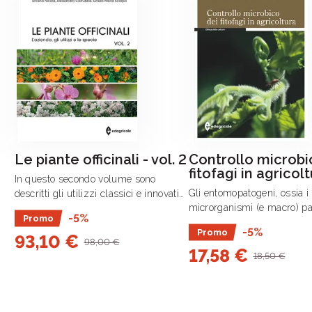
Le piante officinali - vol. 2
Controllo microbi
fitofagi in agricol
In questo secondo volume sono
Gli entomopatogeni, ossia i
descritti gli utilizzi classici e innovativi
microrganismi (e macro) pa
di specie officinali, l’organizzazione
-5%
Promo
degli insetti, comprendono 
aziendale e le più recenti statistiche
-5%
Promo
93,10 €
batteri, funghi e nematodi,
del settore, che negli ultimi .
98,00 €
17,58 €
strategie di infezione e mod
18,50 €
utilizzo .