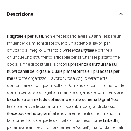
Descrizione
Il digitale è per tutti
, non è necessario avere 20 anni, essere un
influencer da milioni di follower o un addetto ai lavori per
sfruttarlo al meglio. L’intento di
Presenza Digitale
è offrire a
chiunque uno strumento affidabile per sfruttare le piattaforme
social al fine di costruire la p
ropria presenza strutturata sui
nuovi canali del digitale.
Quale piattaforma è il più adatta per
me?
Come organizzo il lavoro? Cosa voglio veramente
comunicare e con quali risultati? Domande a cui il libro risponde
con un percorso spiegato in maniera organica e comprensibile,
basato su un metodo collaudato e sullo schema Digital You.
Il
lavoro analizza le piattaforme disponibili, dai grandi classici
(
Facebook e Instagram
) alle novità emergenti o nemmeno più
tali come
TikTok
e quelle dedicate al business come
LinkedIn
,
per arrivare ai mezzi non prettamente “social”, ma fondamentali