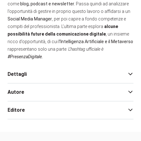
come
blog, podcast e newsletter.
Passa quindi ad analizzare
l’opportunità di gestire in proprio questo lavoro o affidarsi a un
Social Media Manager
, per poi capire a fondo competenze e
compiti del professionista. L’ultima parte esplora
alcune
possibilità future della comunicazione digitale
, un insieme
ricco d’opportunità, di cui
l’Intelligenza Artificiale e il Metaverso
rappresentano solo una parte.
L’hashtag ufficiale è
#PresenzaDigitale.
Dettagli
Autore
Edizione:
1
Pagine:
176
Editore
Rilegatura:
Brossura
Isbn:
978-88-481-4518-3
Lino Garbellini
Data pubblicazione:
09/2023
Lino Garbellini è laureato in Filosoﬁa, giornalista,