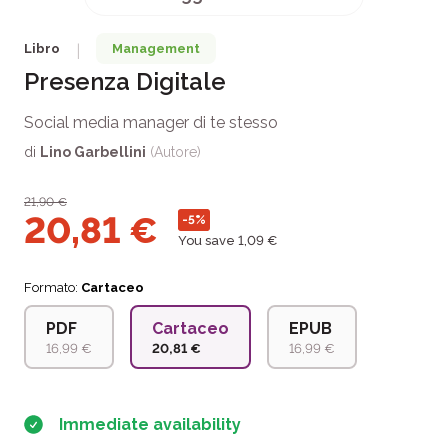
Libro
Management
|
Presenza Digitale
Social media manager di te stesso
di
Lino Garbellini
(Autore)
21,90
€
20,81
€
-5%
You save 1,09 €
Formato:
Cartaceo
PDF
Cartaceo
EPUB
16,99 €
20,81 €
16,99 €
Immediate availability