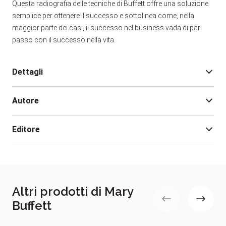
Questa radiografia delle tecniche di Buffett offre una soluzione
semplice per ottenere il successo e sottolinea come, nella
maggior parte dei casi, il successo nel business vada di pari
passo con il successo nella vita.
Dettagli
Autore
Edizione:
1
Pagine:
114
Editore
Rilegatura:
Brossura
Isbn:
978-88-481-2511-6
Mary Buffett
Data pubblicazione:
07/2010
Mary Buffett, stimata autrice di best seller in ambito
finanziario, tiene corsi e conferenze per operatori
Altri prodotti di Mary
economici. Ha all’attivo diversi volumi su Warren
Buffett
Buffett, tradotti in decine di Paesi. Scrive su riviste,
anche per il pubblico e tiene conferenze e seminari.