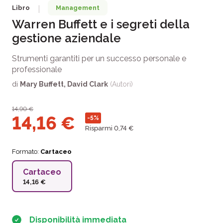
Libro
Management
|
Warren Buffett e i segreti della
gestione aziendale
Strumenti garantiti per un successo personale e
professionale
di
Mary Buffett
,
David Clark
(Autori)
14,90
€
14,16
€
-5%
Risparmi 0,74 €
Formato:
Cartaceo
Cartaceo
14,16 €
Disponibilità immediata