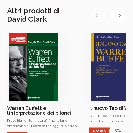
Altri prodotti di
David Clark
Warren Buffett e
Il nuovo Tao di Wa
l’interpretazione dei bilanci
Una nuova raccolta di pa
Probabilmente il “guru” finanziario
potenti e di preziosa sa
americano più conosciuto oggi è Warren
Buffett sull’economia odi
-5%
Promo
Buffet: attraverso la sua holding Berkshire
sull’evoluzione degli inv