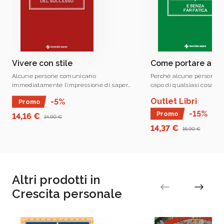
e di chiunque voglia accrescere le proprie
conoscenze e competenze
Vivere con stile
Come portare a te
Alcune persone comunicano
Perché alcune persone ri
immediatamente l’impressione di saper
capo di qualsiasi cosa? Documenti
vivere bene.
preparati, progetti realiz
Outlet Libri
-5%
Promo
agende pianificate, pro
tutto così organizzato e i
-15%
Promo
14,16 €
14,90 €
14,37 €
16,90 €
Altri prodotti in
Crescita personale