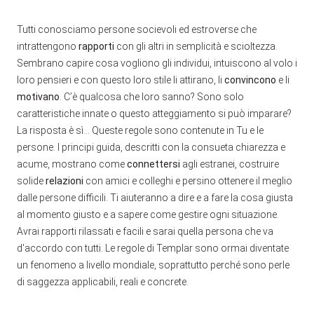
Tutti conosciamo persone socievoli ed estroverse che
intrattengono
rapporti
con gli altri in semplicità e scioltezza.
Sembrano capire cosa vogliono gli individui, intuiscono al volo i
loro pensieri e con questo loro stile li attirano, li
convincono
e li
motivano
. C’è qualcosa che loro sanno? Sono solo
caratteristiche innate o questo atteggiamento si può imparare?
La risposta è sì… Queste regole sono contenute in Tu e le
persone. I principi guida, descritti con la consueta chiarezza e
acume, mostrano come
connettersi
agli estranei, costruire
solide
relazioni
con amici e colleghi e persino ottenere il meglio
dalle persone difficili. Ti aiuteranno a dire e a fare la cosa giusta
al momento giusto e a sapere come gestire ogni situazione.
Avrai rapporti rilassati e facili e sarai quella persona che va
d'accordo con tutti. Le regole di Templar sono ormai diventate
un fenomeno a livello mondiale, soprattutto perché sono perle
di saggezza applicabili, reali e concrete.