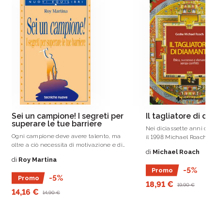
Sei un campione! I segreti per
Il tagliatore di di
superare le tue barriere
Nei diciassette anni compr
Ogni campione deve avere talento, ma
il 1998 Michael Roach lav
oltre a ciò necessita di motivazione e di
Andin International Diam
di
Michael Roach
coerenza.
un’azienda avviata con un
di
Roy Martina
cinquantamila dollari e 
-5%
Promo
dipendente.
-5%
Promo
18,91 €
19,90 €
14,16 €
14,90 €