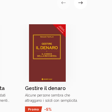
ta
Gestire il denaro
Fare 
tati
Alcune persone sembra che
In un m
menti
attraggano i soldi con semplicità.
ipercom
rsone: i
capaci 
-5%
Promo
Prom
, i
non bast