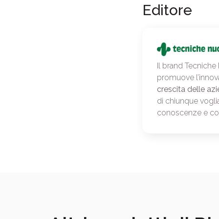
Editore
Il brand Tecniche
promuove l’innov
crescita delle azi
di chiunque vogli
conoscenze e c