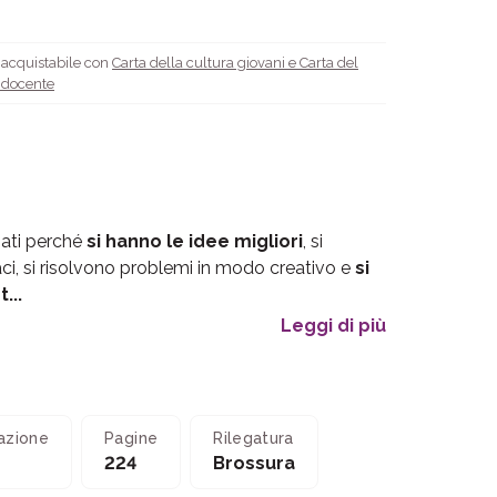
è acquistabile con
Carta della cultura giovani e Carta del
l docente
iati perché
si hanno le idee migliori
, si
aci, si risolvono problemi in modo creativo e
si
...
Leggi di più
azione
Pagine
Rilegatura
224
Brossura