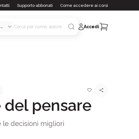
ntatti
Supporto abbonati
Come accedere ai corsi
Accedi
 del pensare
 le decisioni migliori