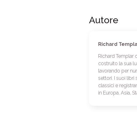
Autore
Richard Templa
Richard Templar c
costruito la sua l
lavorando per num
settori. I suoi lib
classici e regist
in Europa, Asia, Sta