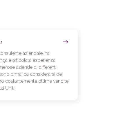
r
onsulente aziendale, ha
unga e articolata esperienza
erose aziende di differenti
ri sono ormai da considerarsi dei
rano costantemente ottime vendite
ti Uniti.