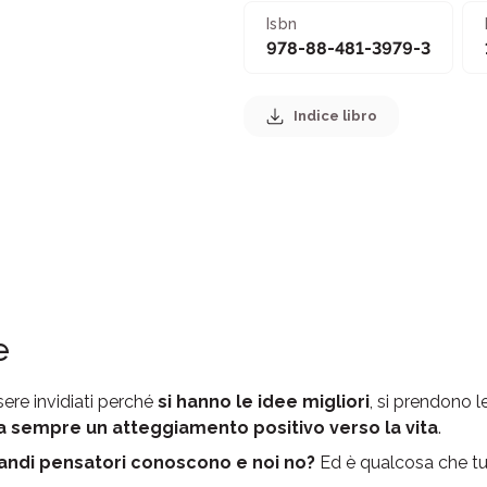
Isbn
978-88-481-3979-3
Indice libro
e
ere invidiati perché
si hanno le idee migliori
, si prendono le
ha sempre un atteggiamento positivo verso la vita
.
randi pensatori conoscono e noi no?
Ed è qualcosa che tut