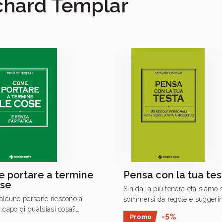
Richard Templar
 portare a termine
Pensa con la tua tes
ose
Sin dalla più tenera età siamo s
alcune persone riescono a
sommersi da regole e suggeri
a capo di qualsiasi cosa?
da seguire dettati delle altre pe
-5%
Promo
ti preparati, progetti
genitori, gli insegnanti, gli amici