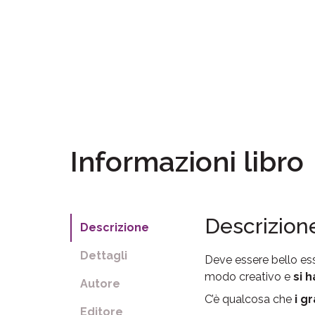
Informazioni libro
Descrizion
Descrizione
Dettagli
Deve essere bello ess
modo creativo e
si 
Autore
C’è qualcosa che
i g
Editore