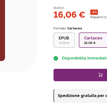
16,90
€
16,06
€
-5%
Risparmi 0
Formato:
Cartaceo
EPUB
Cartaceo
13,99 €
16,06 €
Disponibilità immediat
Spedizione gratuita per 