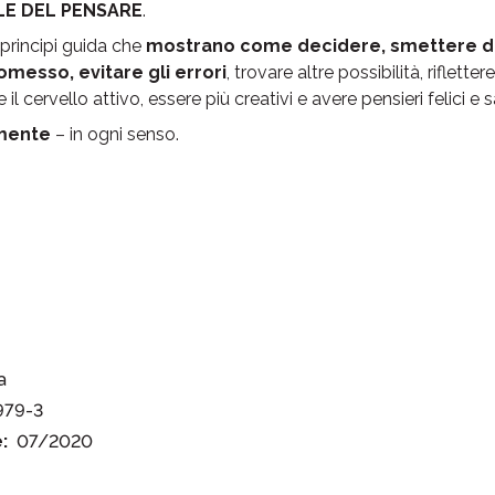
LE DEL PENSARE
.
principi guida che
mostrano come decidere, smettere di 
messo, evitare gli errori
, trovare altre possibilità, riflette
l cervello attivo, essere più creativi e avere pensieri felici e sa
 mente
– in ogni senso.
a
979-3
:
07/2020