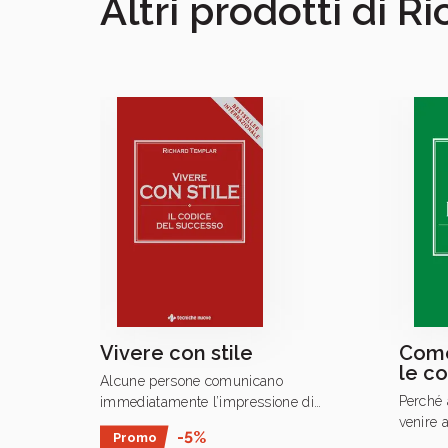
Altri prodotti di 
Vivere con stile
Come
le c
Alcune persone comunicano
Perché 
immediatamente l’impressione di
venire 
saper vivere bene.
-5%
Promo
Documen