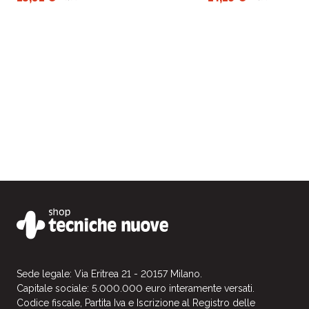
offre molteplici suggerim
la casa e gli ambienti pro
spiega i fondamenti del 
adattandoli al mondo occ
Sede legale: Via Eritrea 21 - 20157 Milano.
Capitale sociale: 5.000.000 euro interamente versati.
Codice fiscale, Partita Iva e Iscrizione al Registro delle