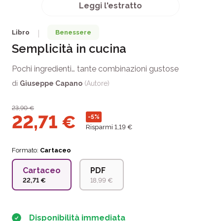
Leggi l'estratto
Libro
Benessere
|
Semplicità in cucina
Pochi ingredienti… tante combinazioni gustose
di
Giuseppe Capano
(Autore)
23,90
€
22,71
€
-5%
Risparmi 1,19 €
Formato:
Cartaceo
Cartaceo
PDF
22,71 €
18,99 €
Disponibilità immediata