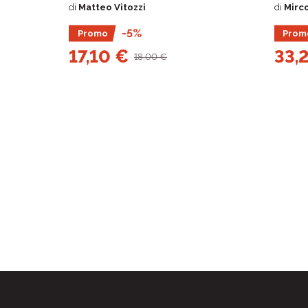
di
Matteo Vitozzi
di
Mirco
-5%
Promo
Prom
17,10 €
33,
18,00 €