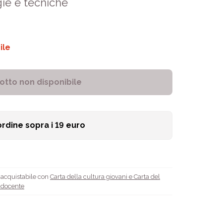
ie e tecniche
ile
otto non disponibile
ordine sopra i
19
euro
è acquistabile con
Carta della cultura giovani e Carta del
l docente