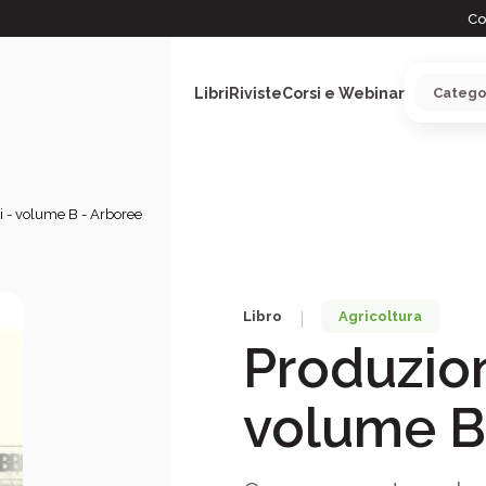
Co
Libri
Riviste
Corsi e Webinar
i - volume B - Arboree
ARGOMENTI
Libro
Agricoltura
|
Produzion
volume B