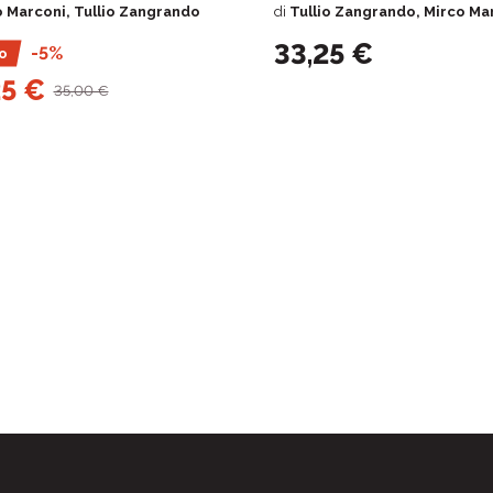
 Marconi, Tullio Zangrando
di
Tullio Zangrando, Mirco Ma
33,25 €
-5%
o
25 €
35,00 €