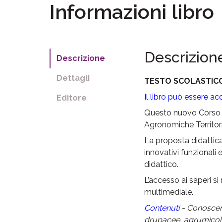
Informazioni libro
Descrizion
Descrizione
Dettagli
TESTO SCOLASTICO 
Il libro può essere ac
Editore
Questo nuovo Corso d
Agronomiche Territoria
La proposta didattica
innovativi funzionali 
didattico.
L’accesso ai saperi si
multimediale.
Contenuti
- Conoscenz
drupacee, agrumicole, 