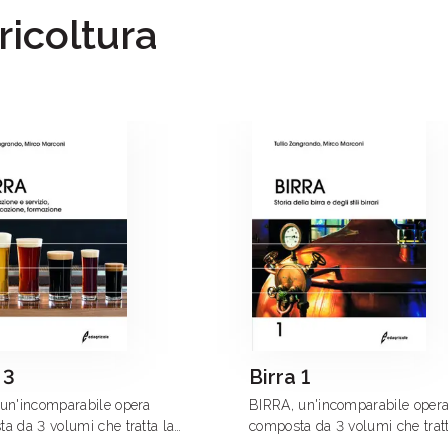
gricoltura
 3
Birra 1
un'incomparabile opera
BIRRA, un'incomparabile oper
a da 3 volumi che tratta la
composta da 3 volumi che tratt
 tutte le sue complessità.
birra in tutte le sue complessit