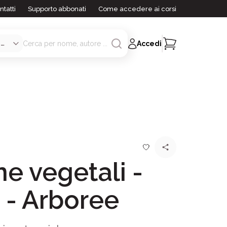
ntatti
Supporto abbonati
Come accedere ai corsi
Accedi
e vegetali -
 - Arboree