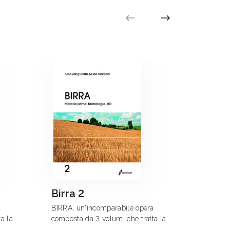
Birra 2
Scien
a
BIRRA, un'incomparabile opera
Si tratt
a la
composta da 3 volumi che tratta la
aggiorn
à.
birra in tutte le sue complessità.
latte, f