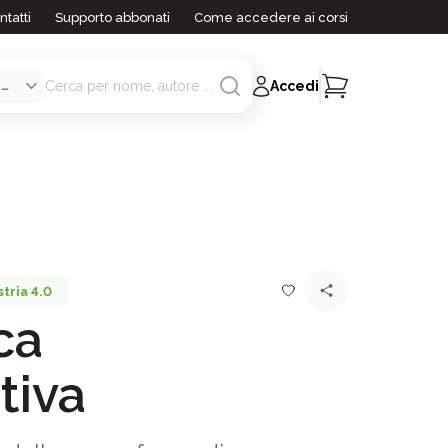
ntatti
Supporto abbonati
Come accedere ai corsi
Accedi
tria 4.0
ca
tiva