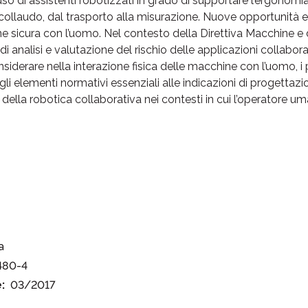
uso di assistenti robotizzati in grado di supportare l’ergonomia e
collaudo, dal trasporto alla misurazione. Nuove opportunità e
ne sicura con l’uomo. Nel contesto della Direttiva Macchine e 
di analisi e valutazione del rischio delle applicazioni collabor
iderare nella interazione fisica delle macchine con l’uomo, i p
agli elementi normativi essenziali alle indicazioni di progettaz
à della robotica collaborativa nei contesti in cui l’operatore u
a
480-4
:
03/2017