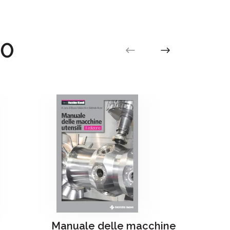
.0
Manuale delle macchine
Come