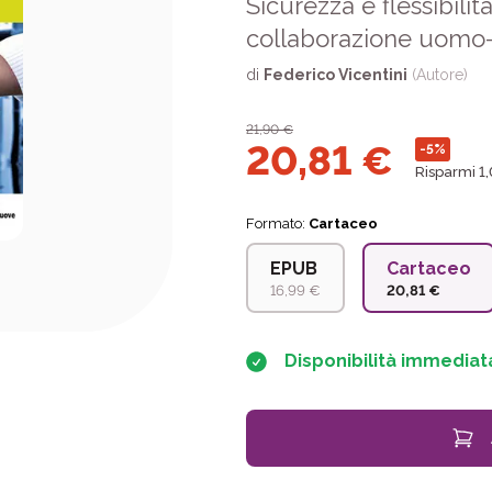
Sicurezza e flessibili
collaborazione uomo
di
Federico Vicentini
(Autore)
21,90
€
20,81
€
-5%
Risparmi 1
Formato:
Cartaceo
EPUB
Cartaceo
16,99 €
20,81 €
Disponibilità immediat