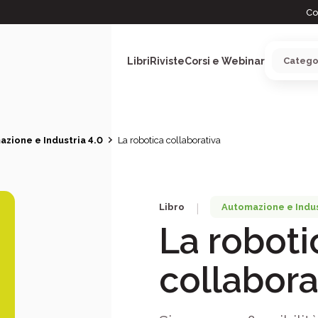
Co
Libri
Riviste
Corsi e Webinar
zione e Industria 4.0
La robotica collaborativa
ARGOMENTI
Libro
Automazione e Indus
|
La roboti
collabora