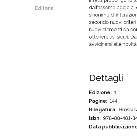
infatti, propongono l’
dall’assemblaggio al 
Editore
sinonimo di interazio
secondo nuovi criteri 
nuovi elementi da cons
ottenere usi sicuri. D
avvicinarsi alle novit
Dettagli
Edizione:
1
Pagine:
144
Rilegatura:
Brossur
Isbn:
978-88-481-3
Data pubblicazione