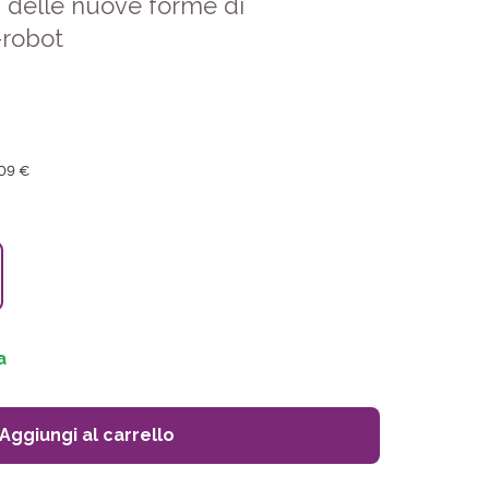
tà delle nuove forme di
-robot
,09 €
a
Aggiungi al carrello