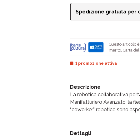
Spedizione gratuita per 
Questo articolo 
merito
,
Carta de
1 promozione attiva
Descrizione
La robotica collaborativa porta
Manifatturiero Avanzato, la fless
“coworker” robotico sono aspet
Dettagli