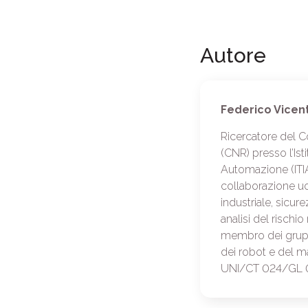
Autore
Federico Vicent
Ricercatore del C
(CNR) presso l’Ist
Automazione (ITIA
collaborazione u
industriale, sicu
analisi del rischio
membro dei gruppi
dei robot e del m
UNI/CT 024/GL 09