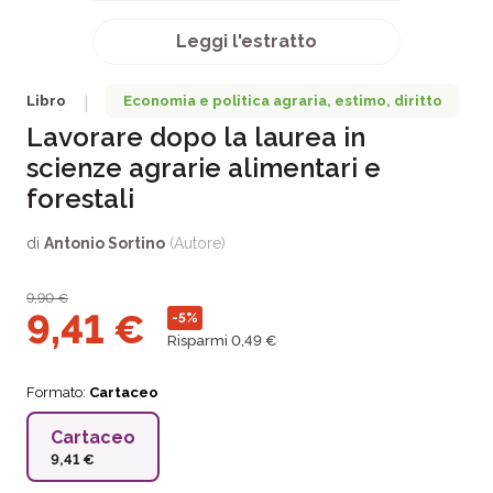
Leggi l'estratto
Libro
Economia e politica agraria, estimo, diritto
|
Lavorare dopo la laurea in
scienze agrarie alimentari e
forestali
di
Antonio Sortino
(Autore)
9,90
€
9,41
€
-5%
Risparmi 0,49 €
Formato:
Cartaceo
Cartaceo
9,41 €