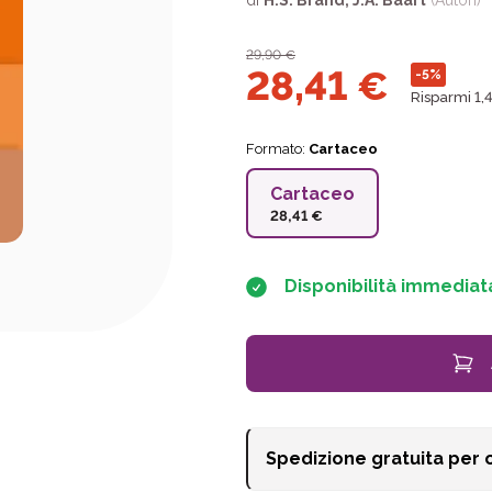
di
H.S. Brand
,
J.A. Baart
(Autori)
29,90
€
28,41
€
-5%
Risparmi 1,
Formato:
Cartaceo
Cartaceo
28,41 €
Disponibilità immediat
Spedizione gratuita per 