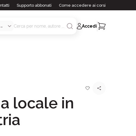
ntatti
Supporto abbonati
Come accedere ai corsi
Accedi
a locale in
ria