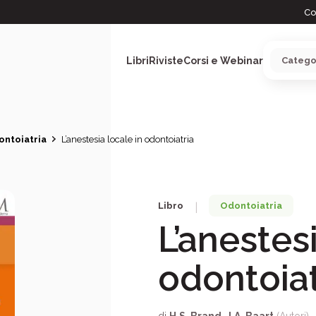
Co
Libri
Riviste
Corsi e Webinar
ntoiatria
L’anestesia locale in odontoiatria
ARGOMENTI
Libro
Odontoiatria
|
L’anestesi
odontoiat