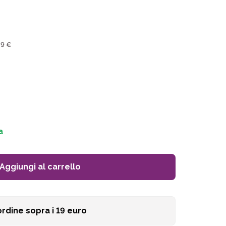
49 €
a
Aggiungi al carrello
ordine sopra i
19
euro