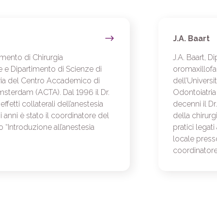
J.A. Baart
imento di Chirurgia
J.A. Baart, D
e e Dipartimento di Scienze di
oromaxillofa
ria del Centro Accademico di
dell’Univers
msterdam (ACTA). Dal 1996 il Dr.
Odontoiatria
ffetti collaterali dell’anestesia
decenni il Dr
i anni è stato il coordinatore del
della chirurg
“Introduzione all’anestesia
pratici legat
locale press
coordinatore