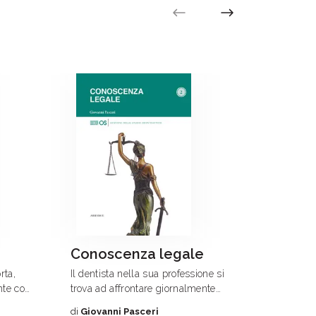
Conoscenza legale
Manua
dell
rta,
Il dentista nella sua professione si
odon
nte con
trova ad affrontare giornalmente
Con molt
ioso:
questioni diverse di natura
di
Giovanni Pasceri