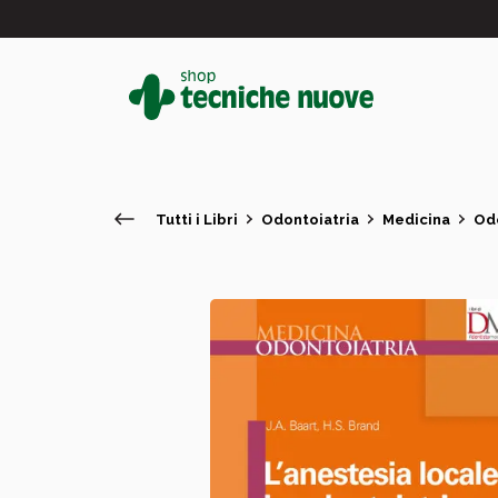
Tutti i Libri
Odontoiatria
Medicina
Odo
#
In primo piano