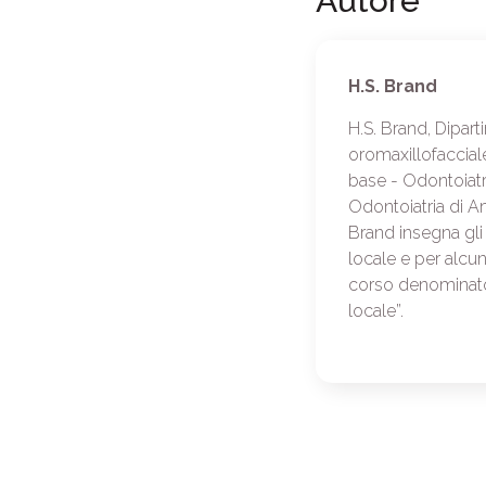
Autore
H.S. Brand
H.S. Brand, Dipart
oromaxillofaccial
base - Odontoiat
Odontoiatria di A
Brand insegna gli e
locale e per alcun
corso denominato 
locale”.