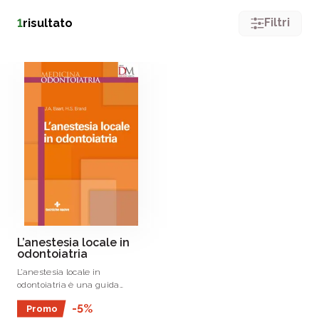
Filtri
1
risultato
L’anestesia locale in
odontoiatria
L’anestesia locale in
odontoiatria è una guida
pratica, corredata di fotografie a
-5%
Promo
colori e illustrazioni