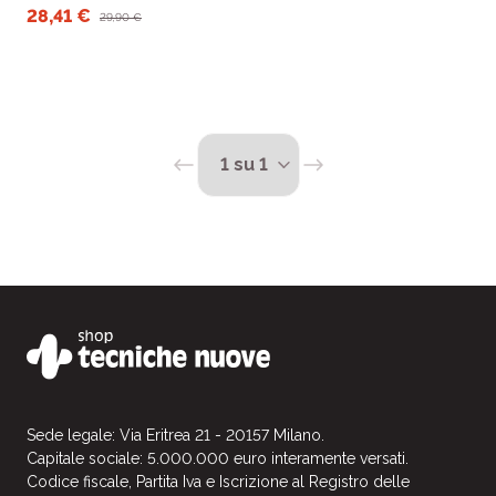
particolareggiate, che affronta
28,41 €
29,90 €
con chiarezza la tematica
dell’anestesia .
Sede legale: Via Eritrea 21 - 20157 Milano.
Capitale sociale: 5.000.000 euro interamente versati.
Codice fiscale, Partita Iva e Iscrizione al Registro delle