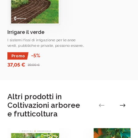
del settore agricolo e agroalimentare
Irrigare il verde
I sistemi fissi di irrigazione per le aree
verdi, pubbliche e private, possono essere
una importante risposta a favore del
-5%
Promo
risparmio idrico.
37,05 €
39,00 €
Altri prodotti in
Coltivazioni arboree
e frutticoltura