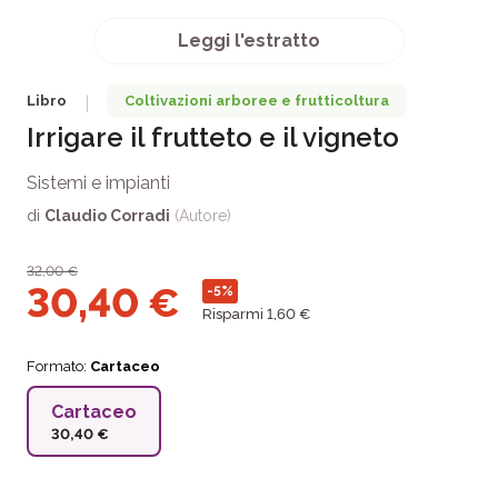
Leggi l'estratto
Libro
Coltivazioni arboree e frutticoltura
|
Irrigare il frutteto e il vigneto
Sistemi e impianti
di
Claudio Corradi
(Autore)
32,00
€
30,40
€
-5%
Risparmi 1,60 €
Formato:
Cartaceo
Cartaceo
30,40 €