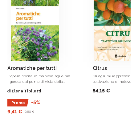
Aromatiche per tutti
Citrus
L'opera riporta in maniera agile ma
Gli agrumi rappresentan
rigorosa dal punto di vista della
coltivazione di notevole
coltivazione, tutte le regole fondamentali
economica e di consegu
54,15 €
di
Elena Tibiletti
per mantenere al meglio, curare dalle
interessi su scala mondia
malattie e dai parassiti che le colpiscono,
-5%
Promo
raccogliere e conservare fuori stagione le
vostre piante aromatiche sul davanzale,
9,41 €
9,90 €
sul balcone o in giardino.