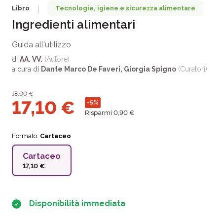
Libro
Tecnologie, igiene e sicurezza alimentare
|
Ingredienti alimentari
Guida all'utilizzo
di
AA. VV.
(Autore)
a cura di
Dante Marco De Faveri
,
Giorgia Spigno
(Curatori)
18,00
€
17,10
€
-5%
Risparmi 0,90 €
Formato:
Cartaceo
Cartaceo
17,10 €
Disponibilità immediata