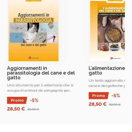
PVI S
Giorgia Spigno
Giorgia Spigno, associato di tecnologia alimentare,
Università Cattolica del Sacro Cuore, Facoltà di
Scienze Agrarie, Alimentari e Ambientali, DISTAS, sede
di Piacenza.
Aggiornamenti in
L’alimentazione de
parassitologia del cane e del
gatto
gatto
Un testo aggiornato sull
Uno strumento per il veterinario che si
cane e del gattoche pren
occupa di animali da compagnia per
considerazione l’aliment
-5%
Promo
aggiornare le proprie conoscenze in
commerciale o casalinga,
-5%
Promo
ambito parassitologico.
pet in situazioni fisiologi
28,50 €
30,00 €
28,50 €
30,00 €