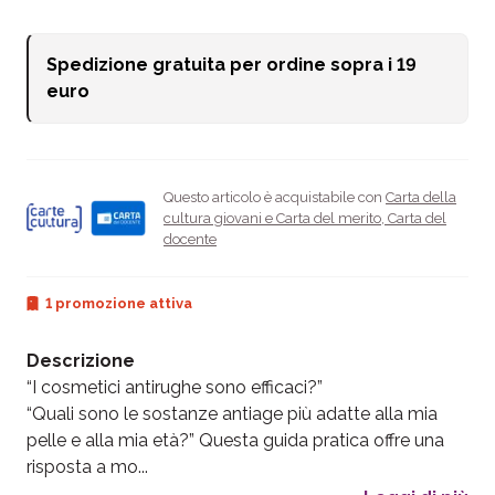
Spedizione gratuita per ordine sopra i
19
euro
Questo articolo è acquistabile con
Carta della
cultura giovani e Carta del merito
,
Carta del
docente
1 promozione attiva
Descrizione
“I cosmetici antirughe sono efficaci?”
“Quali sono le sostanze antiage più adatte alla mia
pelle e alla mia età?” Questa guida pratica offre una
risposta a mo...