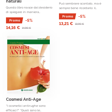
naturali
Può sembrare scontato, ma è
Questo libro nasce dal desiderio
sempre bene ricordarlo: il
di spiegare in maniera
bambino non è un adulto in
-5%
Promo
semplice, ma allo stesso tempo
miniatura e anche la cura della
-5%
Promo
scientifica, le caratteristiche
sua pelle ha esigenze
13,21 €
13,90 €
della pelle e dei prodotti
differenti rispetto a quella dei
14,16 €
14,90 €
cosmetici che la devono
“grandi”.
“conservare” .
Cosmesi Anti-Age
“I cosmetici antirughe sono
efficaci?” “Quali sono le