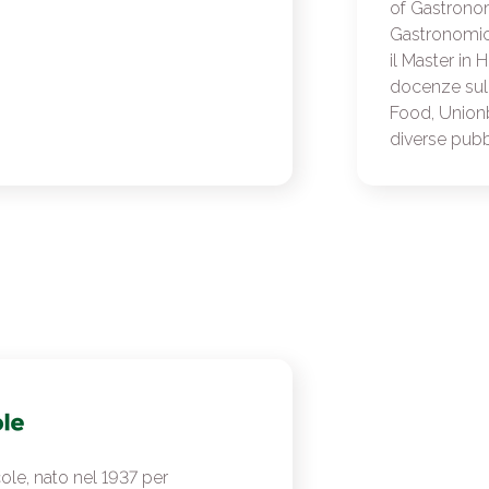
of Gastronom
Gastronomich
il Master in 
docenze sull
Food, Unionbi
diverse pubbl
ole, nato nel 1937 per