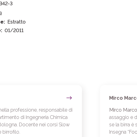
342-3
a
e:
Estratto
:
01/2011
Mirco Marc
nella professione, responsabile di
Mirco Marco
partimento di Ingegneria Chimica
assaggio e di
i Bologna. Docente nei corsi Slow
se la birra è
birrofilo.
Insegna “Foo