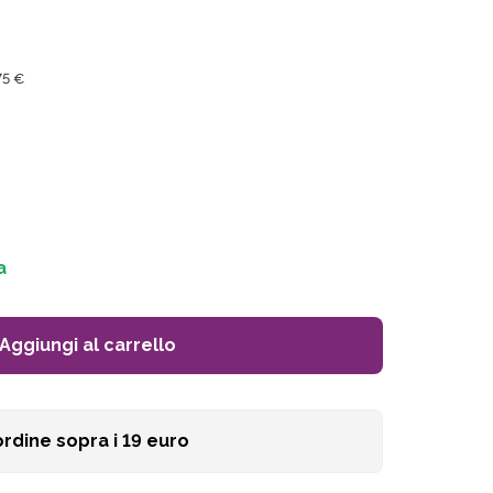
75 €
a
Aggiungi al carrello
ordine sopra i
19
euro