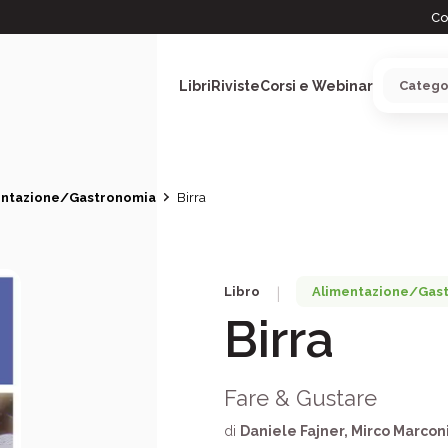
Co
Libri
Riviste
Corsi e Webinar
entazione/Gastronomia
Birra
ARGOMENTI
Libro
Alimentazione/Gas
|
Birra
Fare & Gustare
di
Daniele Fajner
,
Mirco Marcon