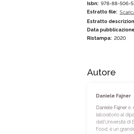
Isbn:
978-88-506-5
Estratto file:
Scaric
Estratto descrizion
Data pubblicazione
Ristampa:
2020
Autore
Daniele Fajner
Daniele Fajner
è, 
laboratorio al di
dell’Università d
Food, è un grande 