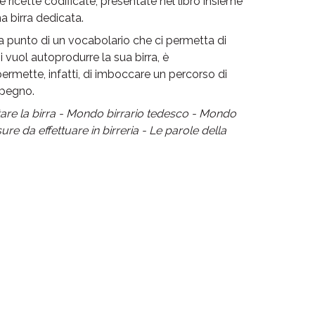
 ricette codificate, presentate nel libro insieme
a birra dedicata.
a punto di un vocabolario che ci permetta di
i vuol autoprodurre la sua birra, è
ermette, infatti, di imboccare un percorso di
mpegno.
ttare la birra - Mondo birrario tedesco - Mondo
ure da effettuare in birreria - Le parole della