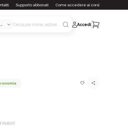
ntatti
Supporto abbonati
Come accedere ai corsi
Accedi
tronomia
i
(Autori)