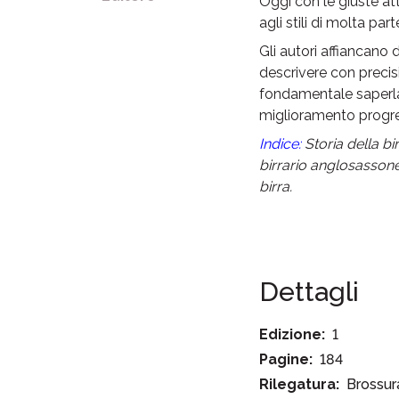
Oggi con le giuste att
agli stili di molta pa
Gli autori affiancano
descrivere con precisi
fondamentale saperla 
miglioramento progres
Indice:
Storia della bi
birrario anglosassone 
birra.
Dettagli
Edizione:
1
Pagine:
184
Rilegatura:
Brossur