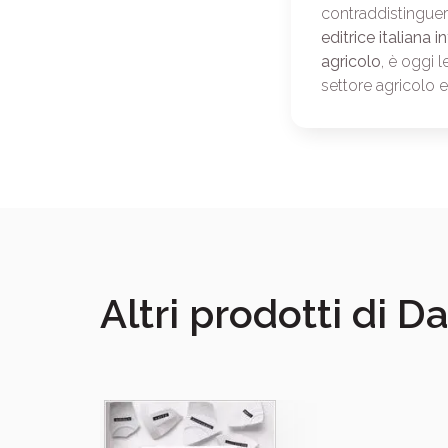
contraddistinguer
editrice italiana 
agricolo
, è oggi 
settore agricolo 
Altri prodotti di D