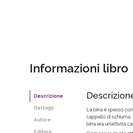
Informazioni libro
Descrizion
Descrizione
Dettagli
La birra è spesso con
cappello di schiuma. I
Autore
birra era un’attività 
Editore