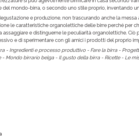
rezzature si può agevolmente birrificare in casa secondo varie
rte del mondo-birra, o secondo uno stile proprio, inventando un
 degustazione e produzione, non trascurando anche la messa 
one le caratteristiche organolettiche delle birre perché per ch
assaggiare e distinguerne le peculiarità organolettiche. Ciò p
sivo e di sperimentare con gli amici i prodotti del proprio i
rra - Ingredienti e processo produttivo - Fare la birra - Proge
- Mondo birrario belga - Il gusto della birra - Ricette - Le mis
a