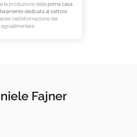
e la produzione della
prima casa
interamente dedicata al settore
leader nell’informazione del
e agroalimentare
aniele Fajner