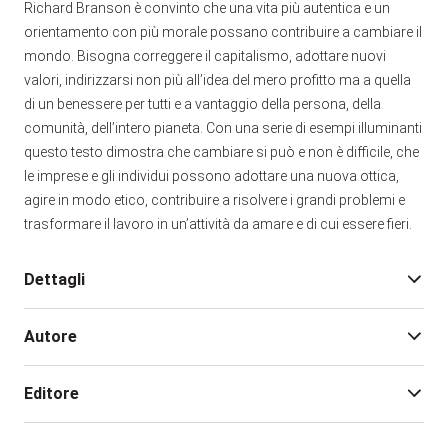
Richard Branson è convinto che una vita più autentica e un
orientamento con più morale possano contribuire a cambiare il
mondo. Bisogna correggere il capitalismo, adottare nuovi
valori, indirizzarsi non più all’idea del mero profitto ma a quella
di un benessere per tutti e a vantaggio della persona, della
comunità, dell’intero pianeta. Con una serie di esempi illuminanti
questo testo dimostra che cambiare si può e non è difficile, che
le imprese e gli individui possono adottare una nuova ottica,
agire in modo etico, contribuire a risolvere i grandi problemi e
trasformare il lavoro in un’attività da amare e di cui essere fieri.
Dettagli
Autore
Edizione:
1
Pagine:
286
Editore
Rilegatura:
Brossura
Isbn:
978-88-481-2776-9
Richard Branson