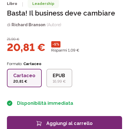
Libro
Leadership
|
Basta! Il business deve cambiare
di
Richard Branson
(Autore)
21,90
€
20,81
€
-5%
Risparmi 1,09 €
Formato:
Cartaceo
Cartaceo
EPUB
20,81 €
16,99 €
Disponibilità immediata
Aggiungi al carrello