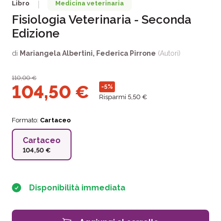
Libro
Medicina veterinaria
|
Fisiologia Veterinaria - Seconda
Edizione
di
Mariangela Albertini
,
Federica Pirrone
(Autori)
110,00
€
104,50
€
-5%
Risparmi 5,50 €
Formato:
Cartaceo
Cartaceo
104,50 €
Disponibilità immediata