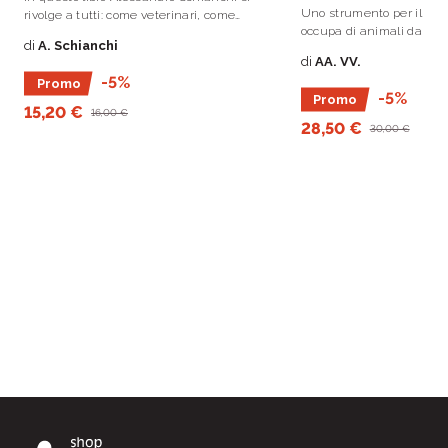
Uno strumento per il vete
rivolge a tutti: come veterinari, come
occupa di animali da co
medici e come persone.
di
A. Schianchi
aggiornare le proprie co
di
AA. VV.
ambito parassitologico.
-5%
Promo
-5%
Promo
15,20 €
16,00 €
28,50 €
30,00 €