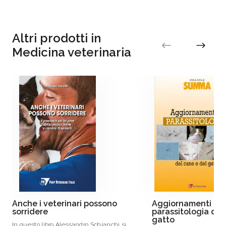
Mariangela Albertini
Data pubblicazione:
16/07/2024
Altri prodotti in
Medicina veterinaria
Federica Pirrone
PVI S
Anche i veterinari possono
Aggiornamenti in
sorridere
parassitologia del
gatto
In questo libro Alessandro Schianchi si