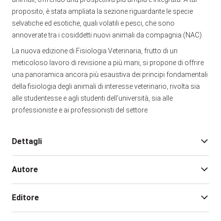
proposito, è stata ampliata la sezione riguardante le specie
selvatiche ed esotiche, quali volatili e pesci, che sono
annoverate tra i cosiddetti nuovi animali da compagnia (NAC).
La nuova edizione di Fisiologia Veterinaria, frutto di un
meticoloso lavoro di revisione a più mani, si propone di offrire
una panoramica ancora più esaustiva dei principi fondamentali
della fisiologia degli animali di interesse veterinario, rivolta sia
alle studentesse e agli studenti dell’università, sia alle
professioniste e ai professionisti del settore.
Dettagli
Autore
Pagine:
944
Rilegatura:
cartonato
Editore
Isbn:
9788899211943
Illustrazione:
libro con illustrazioni