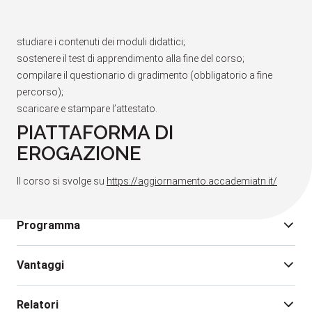
studiare i contenuti dei moduli didattici;
sostenere il test di apprendimento alla fine del corso;
compilare il questionario di gradimento (obbligatorio a fine
percorso);
scaricare e stampare l’attestato.
PIATTAFORMA DI
EROGAZIONE
Il corso si svolge su
https://aggiornamento.accademiatn.it/
Programma
Vantaggi
Scopo del corso è quello di fornire sia le informazioni sui
trattamenti ortodontici sia le attività di competenza dell’ASO
Relatori
nell’assistere l’Odontoiatra a partire dalla visita e durante tutte le