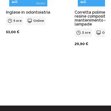
Inglese in odontoiatria
Corretta polimeriz
resine composite 
mantenimento effi
5 ore
Online
lampade
53,00 €
2 ore
Onli
29,90 €