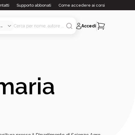
ntatti
Supporto abbonati
Come accedere ai corsi
Accedi
maria