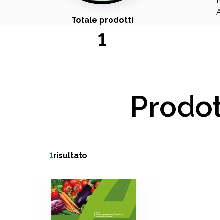
P
A
Totale prodotti
1
Prodot
1
risultato