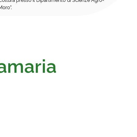
icoltura presso il Dipartimento di Scienze Agro-
Moro”.
tamaria