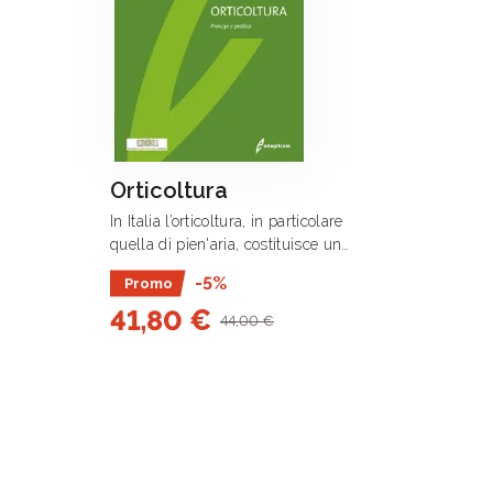
Orticoltura
In Italia l’orticoltura, in particolare
quella di pien'aria, costituisce un
settore produttivo molto articolato
-5%
Promo
sotto il profilo delle specie, degli
41,80 €
ambienti, delle tecniche e dei metodi .
44,00 €