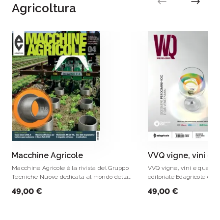
Agricoltura
Il marchio Edagricole, nato nel 1937 per
contraddistinguere la produzione della
prima
casa editrice italiana interamente dedicata al
settore agricolo
, è oggi leader nell’informazione
del settore agricolo e agroalimentare
Macchine Agricole
VVQ vigne, vini e q
Macchine Agricole è la rivista del Gruppo
VVQ vigne, vini e qualità 
Tecniche Nuove dedicata al mondo della
editoriale Edagricole degl
meccanizzazione agricola e rivolta a tutti
49,00 €
49,00 €
gli utilizzatori di macchine e attrezzature
per l’agricoltura.