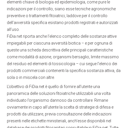
elementi chiave di biologia ed epidemiologia, come pure le
indicazioni per il controllo, siano esse tecniche agronomiche
preventive o trattamenti fitoiatrici, laddove per il controllo
dell’avversità specifica esistano prodotti registrati e autorizzati
all’uso.
FiDia.net riporta anche l’elenco completo delle sostanze attive
impiegabili per ciascuna avversità biotica – e per ognuna di
queste una scheda descrittiva delle principali caratteristiche
come modalità di azione, organismi bersaglio, limite massimo
del residuo ed elementi di tossicologia – cui segue l’elenco dei
prodotti commerciali contenenti la specifica sostanza attiva, da
sola o in miscela con altre.
L’obiettivo di FiDia.net è quello di fornire all’utente una
panoramica delle soluzioni fitoiatriche utilizzabili una volta
individuato l’organismo dannoso da controllare. Rimane
ovviamente in capo all’utente la scelta di strategie di difesa e
prodotti da utilizzare, previa consultazione delle indicazioni
presenti nelle etichette ministeriali, anch’esse disponibili nel
database dei prodotti fitosanitari consultabile in FiDia.net. Tutte