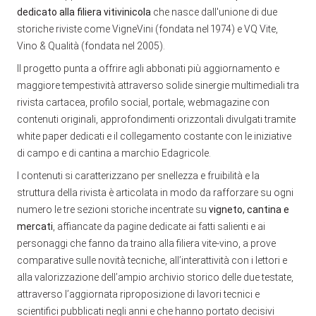
dedicato alla filiera vitivinicola
che nasce dall'unione di due
storiche riviste come VigneVini (fondata nel 1974) e VQ Vite,
Vino & Qualità (fondata nel 2005).
Il progetto punta a offrire agli abbonati più aggiornamento e
maggiore tempestività attraverso solide sinergie multimediali tra
rivista cartacea, profilo social, portale, webmagazine con
contenuti originali, approfondimenti orizzontali divulgati tramite
white paper dedicati e il collegamento costante con le iniziative
di campo e di cantina a marchio Edagricole.
I contenuti si caratterizzano per snellezza e fruibilità e la
struttura della rivista è articolata in modo da rafforzare su ogni
numero le tre sezioni storiche incentrate su
vigneto, cantina e
mercati
, affiancate da pagine dedicate ai fatti salienti e ai
personaggi che fanno da traino alla filiera vite-vino, a prove
comparative sulle novità tecniche, all’interattività con i lettori e
alla valorizzazione dell’ampio archivio storico delle due testate,
attraverso l’aggiornata riproposizione di lavori tecnici e
scientifici pubblicati negli anni e che hanno portato decisivi