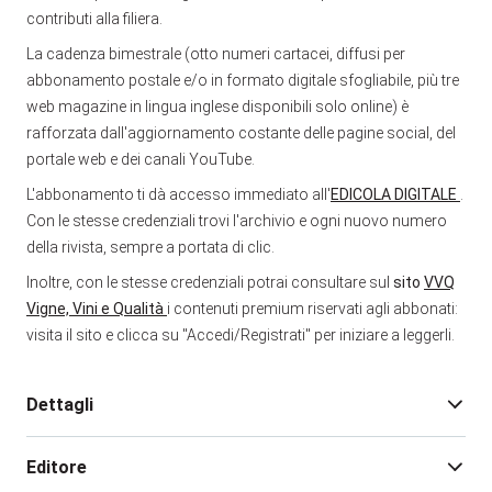
contributi alla filiera.
La cadenza bimestrale (otto numeri cartacei, diffusi per
abbonamento postale e/o in formato digitale sfogliabile, più tre
web magazine in lingua inglese disponibili solo online) è
rafforzata dall'aggiornamento costante delle pagine social, del
portale web e dei canali YouTube.
L'abbonamento ti dà accesso immediato all'
EDICOLA DIGITALE
.
Con le stesse credenziali trovi l'archivio e ogni nuovo numero
della rivista, sempre a portata di clic.
Inoltre, con le stesse credenziali potrai consultare sul
sito
VVQ
Vigne, Vini e Qualità
i contenuti premium riservati agli abbonati:
visita il sito e clicca su "Accedi/Registrati" per iniziare a leggerli.
Dettagli
Editore
Direttore responsabile:
Eugenio Occhialini