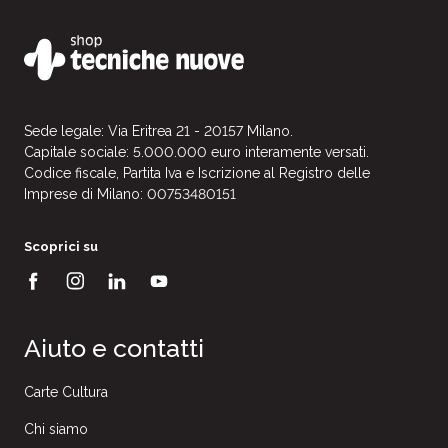
Numero uscite:
10
Sito web:
www.pettrend.it
Social:
Facebook
Instagram
Linkedin
Sede legale: Via Eritrea 21 - 20157 Milano.
Capitale sociale: 5.000.000 euro interamente versati.
Codice fiscale, Partita Iva e Iscrizione al Registro delle
Helyx
nasce come gruppo editoriale e di
Imprese di Milano: 00753480151
consulenza che opera nel
settore della salute e
del benessere
Scoprici su
Aiuto e contatti
Carte Cultura
Chi siamo