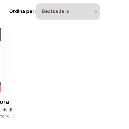
Ordina per:
tura
unto di
per gli
ici e per le
tto della