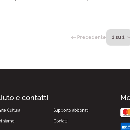
imprenditoriale fortemente innovativa.
filiera suinicola nazionale.
Precedente
iuto e contatti
Me
rte Cultura
Supporto abbonati
i siamo
Contatti